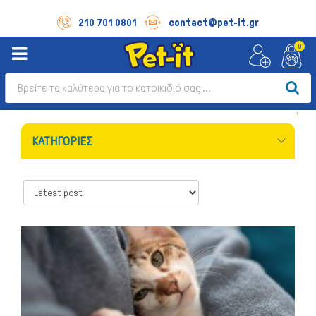
contact@pet-it.gr
210 701 0801
0
ΚΑΤΗΓΟΡΊΕΣ