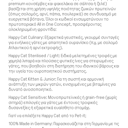
premium κονσέρβες και φακελάκια σε σάλτσα ή ζελέ)
βασίζεται στη χρήση υψηλής ποιότητας ζωικών πρωτεϊνών
(όπως σολομός, αρνί, πάπια, πουλερικά) σε συνδυασμό με
ευεργετικά βότανα. Όλοι οι κωδικοί ενσωματώνουν το
πρωτοποριακό All in One Concept, προσφέροντας
ολοκληρωμένη φροντίδα:
Happy Cat Culinary: Εξαιρετικά γευστικές, γκουρμέ συνταγές
για ενήλικες γάτες με απαιτητικό ουρανίσκο (π.χ. με σολομό
Ατλαντικού ή αρνί εκτροφής).
Happy Cat Sterilised / Light: Ειδικά μελετημένες τροφές με
χαμηλά λιπαρά και πλούσιες φυτικές ίνες για στειρωμένες
γάτες, που βοηθούν στη διατήρηση του ιδανικού βάρους και
την υγεία του ουροποιητικού συστήματος.
Happy Cat Kitten & Junior: Για τη σωστή και αρμονική
ανάπτυξη των μικρών γατών, ενισχυμένες με βιταμίνες για
δυνατό ανοσοποιητικό.
Σκύλος
Happy Cat Sensitive: Μονοπρωτεϊνικές ή grain-free (χωρίς
σιτηρά) επιλογές για γάτες με έντονες τροφικές
δυσανεξίες ή εξαιρετικά ευαίσθητο στομάχι.
Γιατί να επιλέξετε Happy Cat από το Pet-it;
100% Made in Germany: Παρασκευάζεται στη Γερμανία με τις