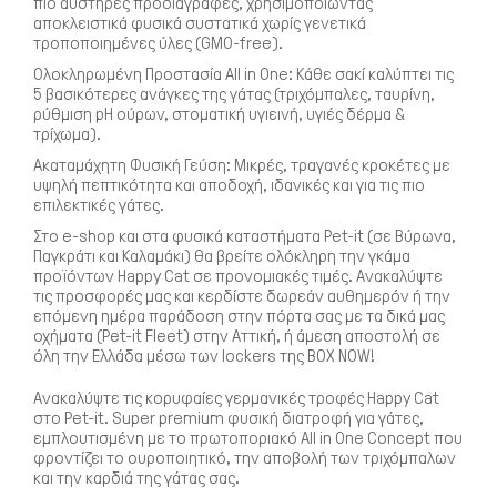
πιο αυστηρές προδιαγραφές, χρησιμοποιώντας
αποκλειστικά φυσικά συστατικά χωρίς γενετικά
τροποποιημένες ύλες (GMO-free).
Ολοκληρωμένη Προστασία All in One: Κάθε σακί καλύπτει τις
5 βασικότερες ανάγκες της γάτας (τριχόμπαλες, ταυρίνη,
ρύθμιση pH ούρων, στοματική υγιεινή, υγιές δέρμα &
τρίχωμα).
Ακαταμάχητη Φυσική Γεύση: Μικρές, τραγανές κροκέτες με
υψηλή πεπτικότητα και αποδοχή, ιδανικές και για τις πιο
επιλεκτικές γάτες.
Στο e-shop και στα φυσικά καταστήματα Pet-it (σε Βύρωνα,
Παγκράτι και Καλαμάκι) θα βρείτε ολόκληρη την γκάμα
προϊόντων Happy Cat σε προνομιακές τιμές. Ανακαλύψτε
τις προσφορές μας και κερδίστε δωρεάν αυθημερόν ή την
επόμενη ημέρα παράδοση στην πόρτα σας με τα δικά μας
οχήματα (Pet-it Fleet) στην Αττική, ή άμεση αποστολή σε
όλη την Ελλάδα μέσω των lockers της BOX NOW!
Ανακαλύψτε τις κορυφαίες γερμανικές τροφές Happy Cat
στο Pet-it.
Super premium φυσική διατροφή για γάτες,
εμπλουτισμένη με το πρωτοποριακό All in One Concept που
φροντίζει το ουροποιητικό, την αποβολή των τριχόμπαλων
και την καρδιά της γάτας σας.