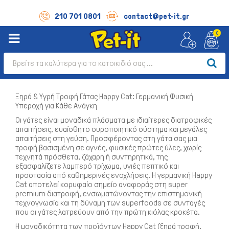
210 701 0801
contact@pet-it.gr
0
Ξηρά & Υγρή Τροφή Γάτας Happy Cat: Γερμανική Φυσική
Υπεροχή για Κάθε Ανάγκη
Οι γάτες είναι μοναδικά πλάσματα με ιδιαίτερες διατροφικές
απαιτήσεις, ευαίσθητο ουροποιητικό σύστημα και μεγάλες
απαιτήσεις στη γεύση. Προσφέροντας στη γάτα σας μια
τροφή βασισμένη σε αγνές, φυσικές πρώτες ύλες, χωρίς
τεχνητά πρόσθετα, ζάχαρη ή συντηρητικά, της
εξασφαλίζετε λαμπερό τρίχωμα, υγιές πεπτικό και
προστασία από καθημερινές ενοχλήσεις. Η γερμανική Happy
Cat αποτελεί κορυφαίο σημείο αναφοράς στη super
premium διατροφή, ενσωματώνοντας την επιστημονική
τεχνογνωσία και τη δύναμη των superfoods σε συνταγές
που οι γάτες λατρεύουν από την πρώτη κιόλας κροκέτα.
Η μοναδικότητα των προϊόντων Happy Cat (ξηρά τροφή,