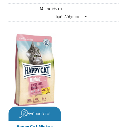
14 προϊόντα

Τιμή, Αύξουσα
Γάτα
Αγόρασέ το!
Happy Cat Minkas