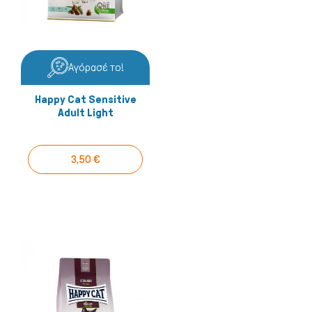
Αγόρασέ το!
Happy Cat Sensitive
Adult Light
3,50 €
Ψάρια/Ερπετά