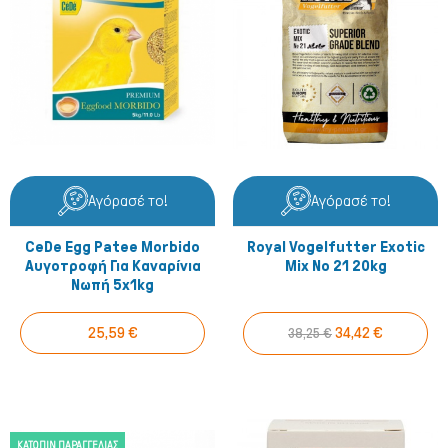
Αγόρασέ το!
Αγόρασέ το!
CeDe Egg Patee Morbido
Royal Vogelfutter Exotic
Αυγοτροφή Για Καναρίνια
Mix No 21 20kg
Νωπή 5x1kg
25,59 €
34,42 €
38,25 €
ΚΑΤΌΠΙΝ ΠΑΡΑΓΓΕΛΊΑΣ