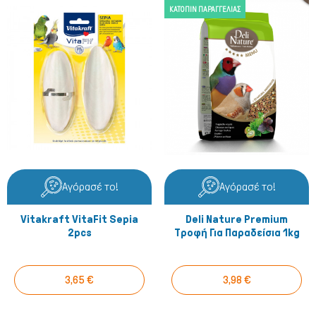
ΚΑΤΌΠΙΝ ΠΑΡΑΓΓΕΛΊΑΣ
Αγόρασέ το!
Αγόρασέ το!
Vitakraft VitaFit Sepia
Deli Nature Premium
2pcs
Τροφή Για Παραδείσια 1kg
Πτηνά
3,65 €
3,98 €