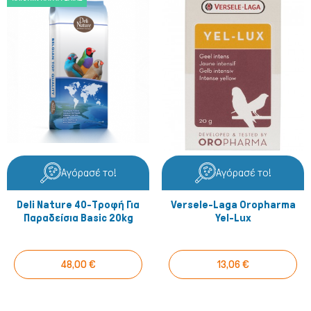
Αγόρασέ το!
Αγόρασέ το!
Deli Nature 40-Τροφή Για
Versele-Laga Oropharma
Παραδείσια Basic 20kg
Yel-Lux
48,00 €
13,06 €