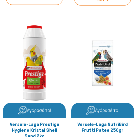
Μικρά ζώα
Αγόρασέ το!
Αγόρασέ το!
Versele-Laga Prestige
Versele-Laga NutriBird
Hygiene Kristal Shell
Frutti Patee 250gr
Sand 2kg