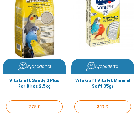
Αγόρασέ το!
Αγόρασέ το!
Vitakraft Sandy 3 Plus
Vitakraft VitaFit Mineral
Γάτα
For Birds 2.5kg
Soft 35gr
2,75 €
3,10 €