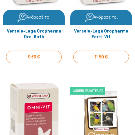
Αγόρασέ το!
Αγόρασέ το!
Versele-Laga Oropharma
Versele-Laga Oropharma
Oro-Bath
Ferti-Vit
9,66 €
11,50 €
ΚΑΤΌΠΙΝ ΠΑΡΑΓΓΕΛΊΑΣ