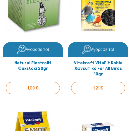
Αγόρασέ το!
Αγόρασέ το!
Σκύλος
Natural Electrolit
Vitakraft VitaFit Kohle
Φακελάκι 20gr
Χωνευτικό For All Birds
10gr
1,09 €
1,21 €