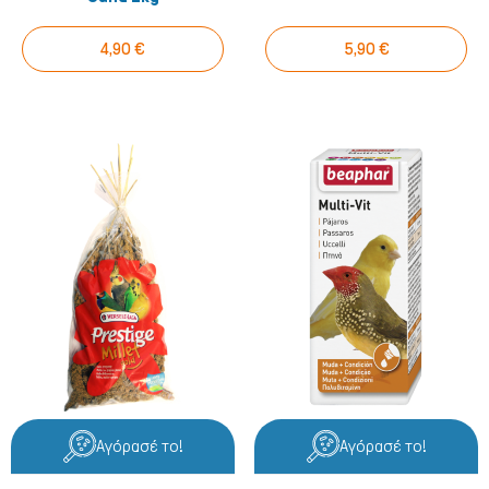
4,90 €
5,90 €
Ψάρια/Ερπετά
Αγόρασέ το!
Αγόρασέ το!