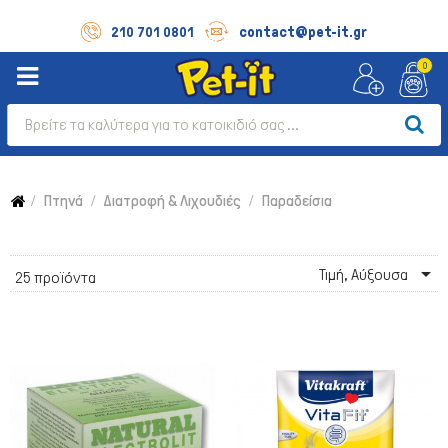
contact@pet-it.gr
210 701 0801
0
Πτηνά
Διατροφή & Λιχουδιές
Παραδείσια

Τιμή, Αύξουσα
25 προϊόντα