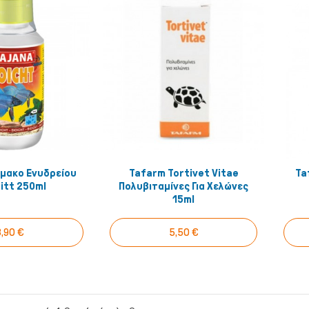
μακο Ενυδρείου
Tafarm Tortivet Vitae
Ta
γόρασέ το!
Αγόρασέ το!
itt 250ml
Πολυβιταμίνες Για Χελώνες
15ml
3,90 €
5,50 €