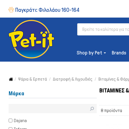
Παγκράτι:
Φιλολάου 160-164
Shop by Pet
Brands
Ψάρια & Ερπετά
Διατροφή & Λιχουδιές
Βιταμίνες & Φάρ
ΒΙΤΑΜΊΝΕΣ 
Μάρκα
ΔΙΑΤΡΟΦΉ
8 προϊόντα
Ξηρή Τροφή
Dajana
Συμπληρώματα & Βιταμίνες