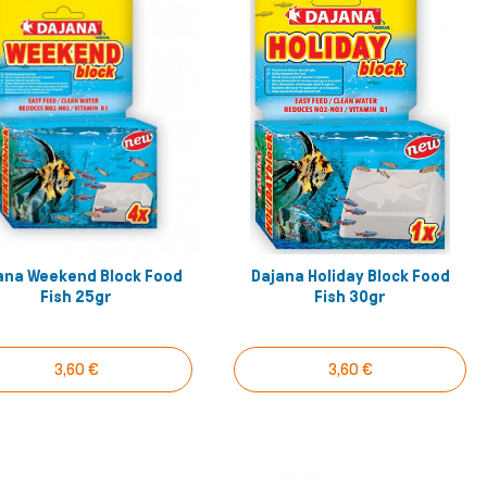
 & Υγιεινή - Πάνες
ς & Υγιεινή - Σαμπουάν
& Πάρκα - Κλουβία
στρες
& Φωλιές
ικά Σκύλου
ana Weekend Block Food
Dajana Holiday Block Food
Αγόρασέ το!
Αγόρασέ το!
Fish 25gr
Fish 30gr
ρτάκια
3,60 €
3,60 €