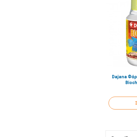
Dajana Φάρ
Α
Bioch