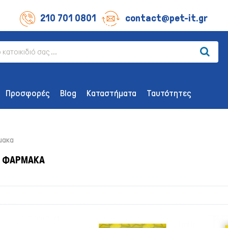
210 701 0801
contact@pet-it.gr
Προσφορές
Blog
Καταστήματα
Ταυτότητες
μακα
& ΦΆΡΜΑΚΑ
ΛΙΧΟΥΔΊΕΣ ΣΚΎΛΟΥ
ΑΞΕΣΟΥΆΡ
Οδοντικής Υγιεινής
Παιχνίδια
Λιχουδιές Επιβράβευσης
Περιλαίμια 