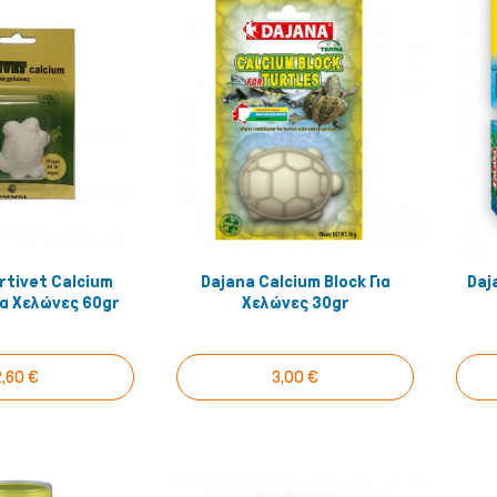
Λιχουδιές Stick
Καθαριστικά
Φυσικές Λιχουδιές
Καλλωπισμό
Λουκάνικα Λιχουδιές
Μεταφοράς 
Μπισκότα Σκύλου
Μπολ & Ταΐ
Κόκκαλα Σκύλου
Κρεβατάκια 
Αντιπαρασιτ
rtivet Calcium
Dajana Calcium Block Για
Daj
Εκπαίδευση
γόρασέ το!
Αγόρασέ το!
ια Χελώνες 60gr
Χελώνες 30gr
Ρουχισμός
Σπίτια & Πο
2,60 €
3,00 €