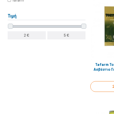
Tafarm
Υγρή Τροφή
Ωμή Τροφή Σκύλου
Τιμή
2
€
5
€
Tafarm To
ΔΗΜΟΦΙΛΉΣ ΜΆΡΚΕΣ
Α
Ασβέστιο Γ