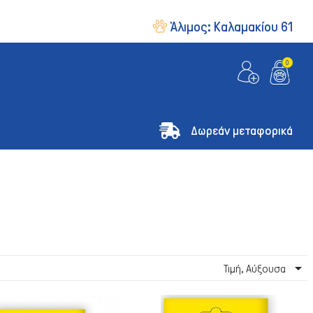
Άλιμος:
Καλαμακίου 61
0
Δωρεάν μεταφορικά

Τιμή, Αύξουσα
& Οδηγοί