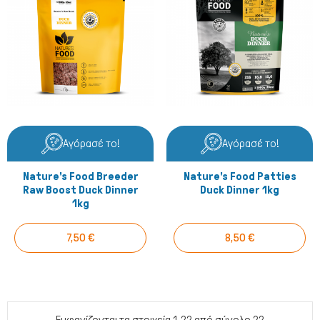
Αγόρασέ το!
Αγόρασέ το!
Nature's Food Breeder
Nature's Food Patties
Raw Boost Duck Dinner
Duck Dinner 1kg
1kg
7,50 €
8,50 €
Εμφανίζονται τα στοιχεία 1-22 από σύνολο 22