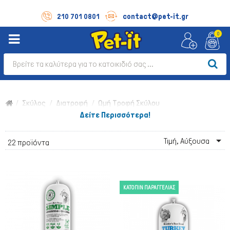
contact@pet-it.gr
210 701 0801
0
Σκύλος
Διατροφή
Ωμή Τροφή Σκύλου
Δείτε Περισσότερα!

Τιμή, Αύξουσα
22 προϊόντα
ΚΑΤΌΠΙΝ ΠΑΡΑΓΓΕΛΊΑΣ