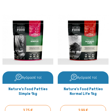
Μικρά ζώα
Αγόρασέ το!
Αγόρασέ το!
Nature's Food Patties
Nature's Food Patties
Simple 1kg
Normal Life 1kg
3,75 €
3,99 €