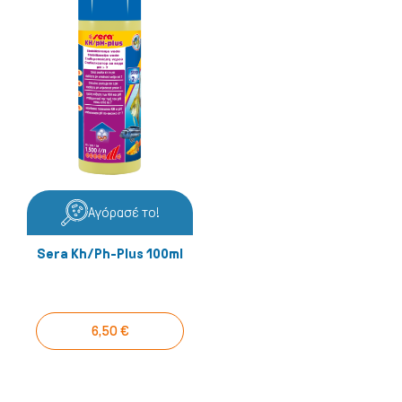
Αγόρασέ το!
Sera Kh/Ph-Plus 100ml
Μικρά ζώα
6,50 €