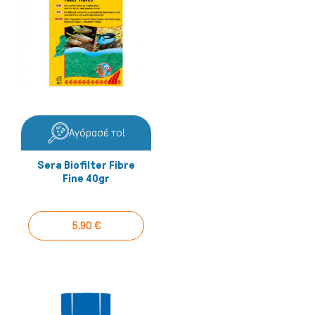
Αγόρασέ το!
Sera Biofilter Fibre
Fine 40gr
5,90 €
Πτηνά