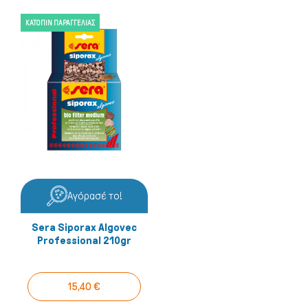
ΚΑΤΌΠΙΝ ΠΑΡΑΓΓΕΛΊΑΣ
Ψάρια/Ερπετά
Αγόρασέ το!
Sera Siporax Algovec
Professional 210gr
15,40 €