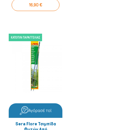
16,90 €
ΚΑΤΌΠΙΝ ΠΑΡΑΓΓΕΛΊΑΣ
Αγόρασέ το!
Sera Flore Τσιμπίδα
Φυτών Από