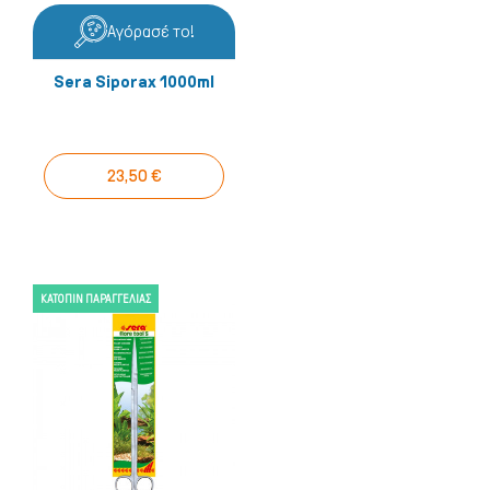
Αγόρασέ το!
Sera Siporax 1000ml
23,50 €
ΚΑΤΌΠΙΝ ΠΑΡΑΓΓΕΛΊΑΣ