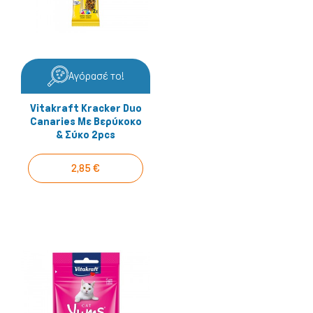
Αγόρασέ το!
Vitakraft Kracker Duo
Canaries Με Βερύκοκο
& Σύκο 2pcs
2,85 €