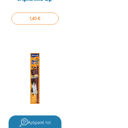
1,40 €
Πτηνά
Αγόρασέ το!