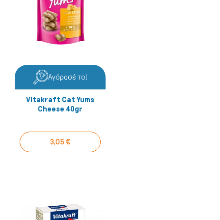
Αγόρασέ το!
Vitakraft Cat Yums
Cheese 40gr
3,05 €