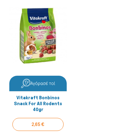
Αγόρασέ το!
Vitakraft Bonbinos
Snack For All Rodents
40gr
2,65 €