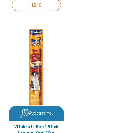
1,21 €
Αγόρασέ το!
Vitakraft Beef Stick
Original Rind 12gr