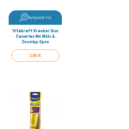
Αγόρασέ το!
Vitakraft Kracker Duo
Canaries Με Μέλι &
Σουσάμι 2pcs
2,85 €