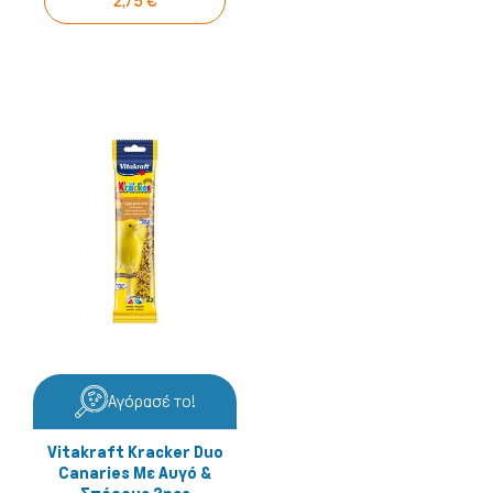
2,75 €
Αγόρασέ το!
Vitakraft Kracker Duo
Canaries Με Αυγό &