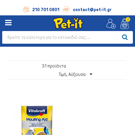
210 701 0801
contact@pet-it.gr
0
31 προϊόντα

Τιμή, Αύξουσα