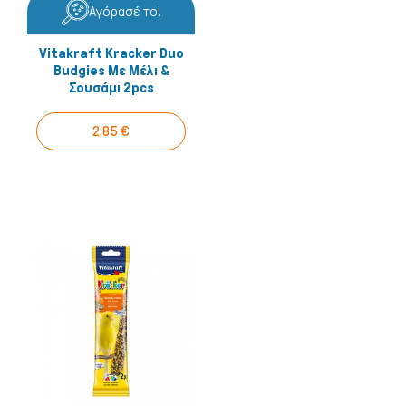
Αγόρασέ το!
Vitakraft Kracker Duo
Budgies Με Μέλι &
Σουσάμι 2pcs
2,85 €