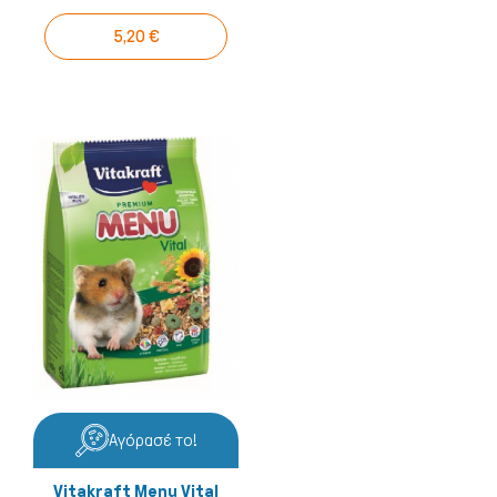
5,20 €
Αγόρασέ το!
Vitakraft Menu Vital