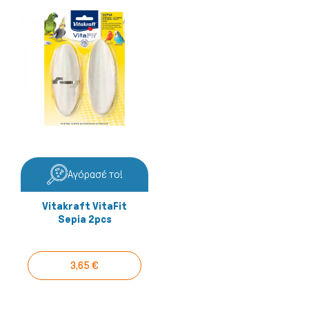
Αγόρασέ το!
Vitakraft VitaFit
Sepia 2pcs
3,65 €