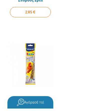
Σπόρους 2pcs
2,85 €
Αγόρασέ το!