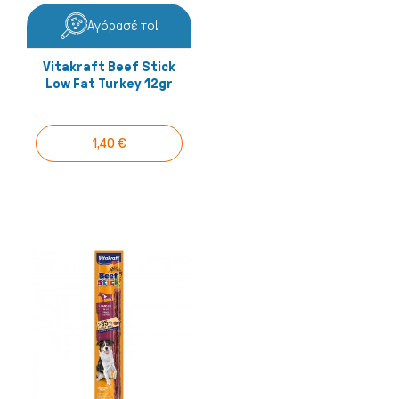
Αγόρασέ το!
Vitakraft Beef Stick
Low Fat Turkey 12gr
1,40 €
Μικρά ζώα