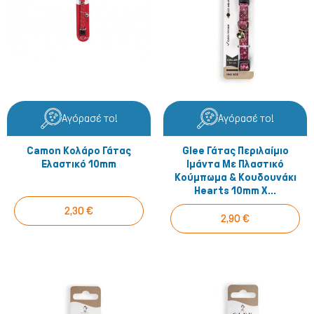
Αγόρασέ το!
Αγόρασέ το!
Camon Κολάρο Γάτας
Glee Γάτας Περιλαίμιο
Ελαστικό 10mm
Ιμάντα Με Πλαστικό
Κούμπωμα & Κουδουνάκι
Hearts 10mm X...
2,30 €
2,90 €