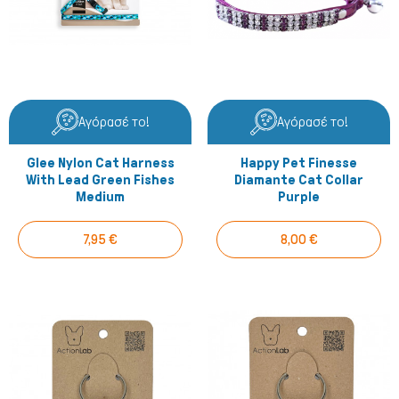
Αγόρασέ το!
Αγόρασέ το!
Glee Nylon Cat Harness
Happy Pet Finesse
With Lead Green Fishes
Diamante Cat Collar
Medium
Purple
7,95 €
8,00 €