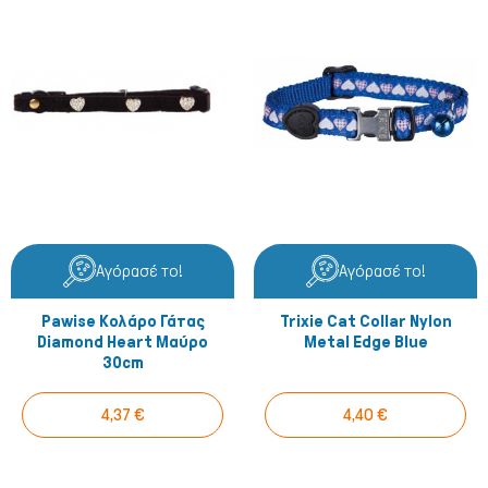
Αγόρασέ το!
Αγόρασέ το!
Pawise Κολάρο Γάτας
Trixie Cat Collar Nylon
Diamond Heart Μαύρο
Metal Edge Blue
30cm
4,37 €
4,40 €