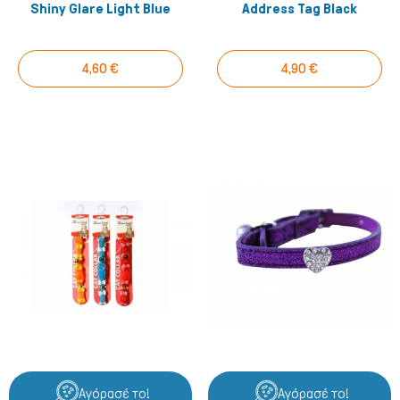
Shiny Glare Light Blue
Address Tag Black
4,60 €
4,90 €
Αγόρασέ το!
Αγόρασέ το!