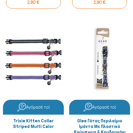
2,90 €
2,90 €
Πτηνά
Αγόρασέ το!
Αγόρασέ το!
Trixie Kitten Collar
Glee Γάτας Περιλαίμιο
Striped Multi Calor
Ιμάντα Με Πλαστικό
Κούμπωμα & Κουδουνάκι