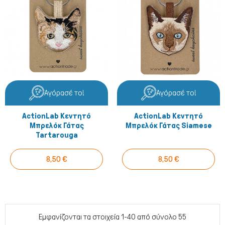
Αγόρασέ το!
Αγόρασέ το!
ActionLab Κεντητό
ActionLab Κεντητό
Μπρελόκ Γάτας
Μπρελόκ Γάτας Siamese
Tartarouga
8,50 €
8,50 €
Εμφανίζονται τα στοιχεία 1-40 από σύνολο 55