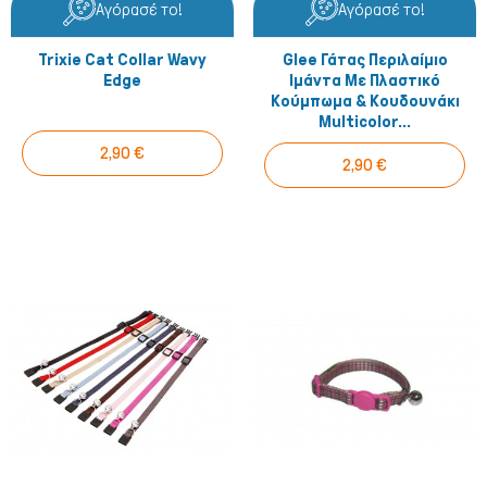
Αγόρασέ το!
Αγόρασέ το!
Trixie Cat Collar Wavy
Glee Γάτας Περιλαίμιο
Edge
Ιμάντα Με Πλαστικό
Κούμπωμα & Κουδουνάκι
Multicolor...
2,90 €
2,90 €