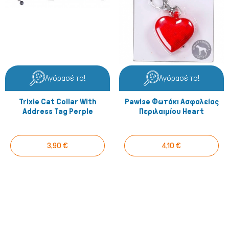
Αγόρασέ το!
Αγόρασέ το!
Trixie Cat Collar With
Pawise Φωτάκι Ασφαλείας
Address Tag Perple
Περιλαιμίου Ηeart
3,90 €
4,10 €