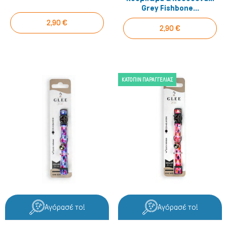
Grey Fishbone...
2,90 €
2,90 €
ΚΑΤΌΠΙΝ ΠΑΡΑΓΓΕΛΊΑΣ
Αγόρασέ το!
Αγόρασέ το!