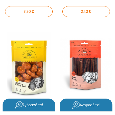
3,20 €
3,40 €
Ψάρια/Ερπετά
Αγόρασέ το!
Αγόρασέ το!