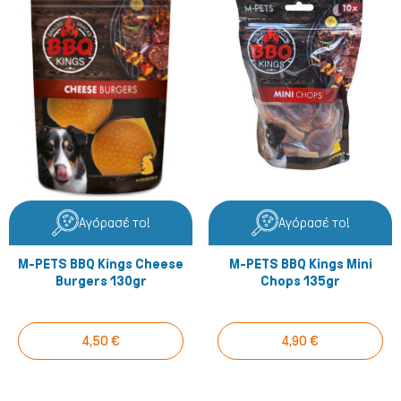
Αγόρασέ το!
Αγόρασέ το!
M-PETS BBQ Kings Cheese
M-PETS BBQ Kings Mini
Burgers 130gr
Chops 135gr
4,50 €
4,90 €