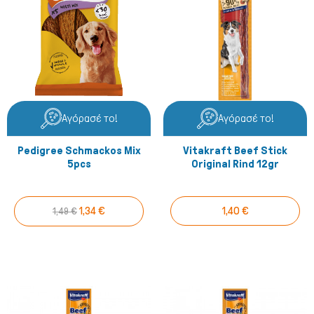
Αγόρασέ το!
Αγόρασέ το!
Σκύλος
Pedigree Schmackos Mix
Vitakraft Beef Stick
5pcs
Original Rind 12gr
1,34 €
1,40 €
1,49 €