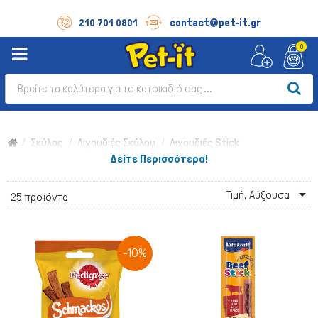
contact@pet-it.gr
210 701 0801
0
Σκύλος
Λιχουδιές Σκύλου
Λιχουδιές Stick
Δείτε Περισσότερα!

Τιμή, Αύξουσα
25 προϊόντα
-10%