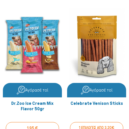
Αγόρασέ το!
Αγόρασέ το!
Dr.Zoo Ice Cream Mix
Celebrate Venison Sticks
Flavor 50gr
1,95 €
1 ΕΠΙΛΟΓΕΣ ΑΠΟ 3.20€