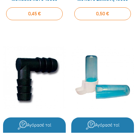
0,45 €
0,50 €
Αγόρασέ το!
Αγόρασέ το!