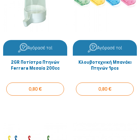
Αγόρασέ το!
Αγόρασέ το!
2GR Ποτίστρα Πτηνών
Κλουβοτεχνική Μπανάκι
Ferrara Μεσαία 200cc
Πτηνών 1pcs
0,80 €
0,80 €