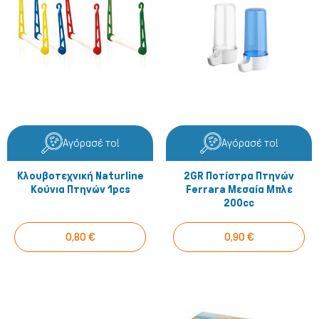
Αγόρασέ το!
Αγόρασέ το!
Κλουβοτεχνική Naturline
2GR Ποτίστρα Πτηνών
Κούνια Πτηνών 1pcs
Ferrara Μεσαία Μπλε
200cc
0,80 €
0,90 €