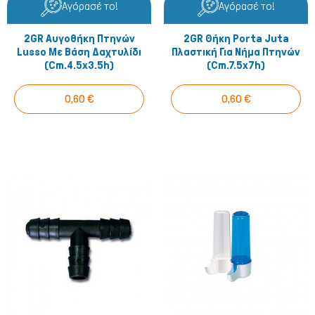
Αγόρασέ το!
Αγόρασέ το!
2GR Αυγοθήκη Πτηνών
2GR Θήκη Porta Juta
Lusso Με Βάση Δαχτυλίδι
Πλαστική Για Νήμα Πτηνών
(cm.4.5x3.5h)
(cm.7.5x7h)
0,60 €
0,60 €