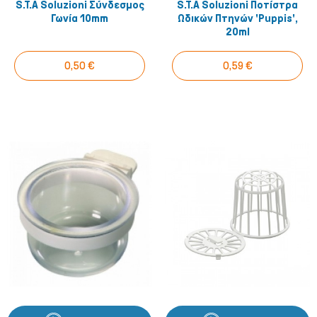
S.T.A Soluzioni Σύνδεσμος
S.T.A Soluzioni Ποτίστρα
Γωνία 10mm
Ωδικών Πτηνών 'Puppis',
20ml
0,50 €
0,59 €
Μικρά ζώα