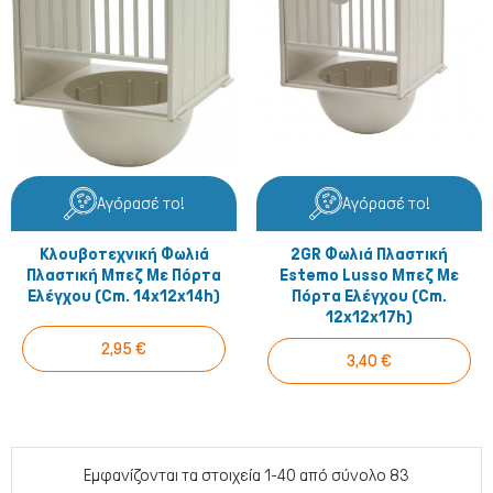
Αγόρασέ το!
Αγόρασέ το!
Κλουβοτεχνική Φωλιά
2GR Φωλιά Πλαστική
Πλαστική Μπεζ Με Πόρτα
Estemo Lusso Μπεζ Με
Ελέγχου (cm. 14x12x14h)
Πόρτα Ελέγχου (cm.
12x12x17h)
2,95 €
3,40 €
Εμφανίζονται τα στοιχεία 1-40 από σύνολο 83