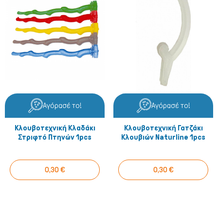
Σκύλος
Αγόρασέ το!
Αγόρασέ το!
Κλουβοτεχνική Κλαδάκι
Κλουβοτεχνική Γατζάκι
Στριφτό Πτηνών 1pcs
Κλουβιών Naturline 1pcs
0,30 €
0,30 €