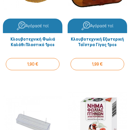
Αγόρασέ το!
Αγόρασέ το!
Κλουβοτεχνική Φωλιά
Κλουβοτεχνική Εξωτερική
Καλάθι Πλαστικό 1pcs
Ταΐστρα Γίγας 1pcs
1,90 €
1,99 €