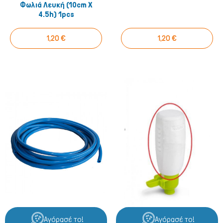
Φωλιά Λευκή (10cm X
4.5h) 1pcs
1,20 €
1,20 €
Αγόρασέ το!
Αγόρασέ το!