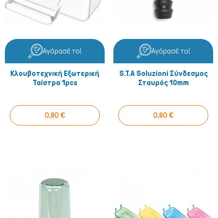
Αγόρασέ το!
Αγόρασέ το!
Κλουβοτεχνική Εξωτερική
S.T.A Soluzioni Σύνδεσμος
Ταίστρα 1pcs
Σταυρός 10mm
0,80 €
0,80 €