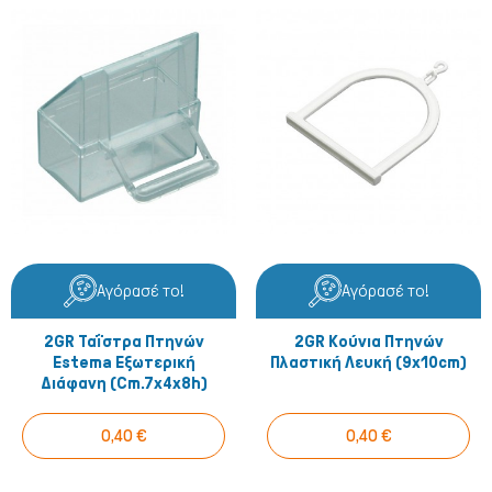
Αγόρασέ το!
Αγόρασέ το!
2GR Ταΐστρα Πτηνών
2GR Κούνια Πτηνών
Estema Εξωτερική
Πλαστική Λευκή (9x10cm)
Διάφανη (cm.7x4x8h)
0,40 €
0,40 €
Γάτα