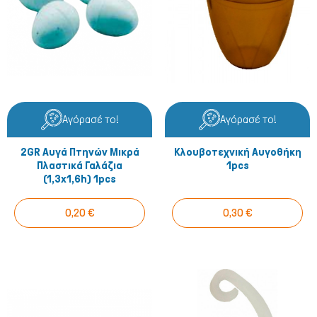
Αγόρασέ το!
Αγόρασέ το!
2GR Αυγά Πτηνών Μικρά
Κλουβοτεχνική Αυγοθήκη
Πλαστικά Γαλάζια
1pcs
(1,3x1,6h) 1pcs
0,20 €
0,30 €