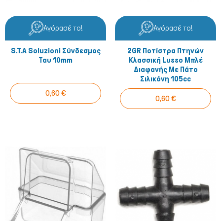
Αγόρασέ το!
Αγόρασέ το!
Ψάρια/Ερπετά
S.T.A Soluzioni Σύνδεσμος
2GR Ποτίστρα Πτηνών
Ταυ 10mm
Κλασσική Lusso Μπλέ
Διαφανής Με Πάτο
Σιλικόνη 105cc
0,60 €
0,60 €