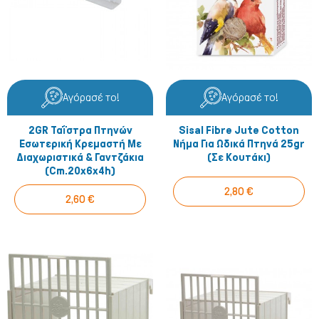
Αγόρασέ το!
Αγόρασέ το!
2GR Ταΐστρα Πτηνών
Sisal Fibre Jute Cotton
Εσωτερική Κρεμαστή Με
Νήμα Για Ωδικά Πτηνά 25gr
Διαχωριστικά & Γαντζάκια
(σε Κουτάκι)
(cm.20x6x4h)
2,80 €
2,60 €