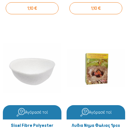
1,10 €
1,10 €
Αγόρασέ το!
Αγόρασέ το!
Sisal Fibre Polyester
Λυδια Νημα Φωλιας 1pcs