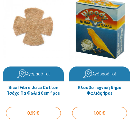
Αγόρασέ το!
Αγόρασέ το!
Sisal Fibre Juta Cotton
Κλουβοτεχνική Νήμα
Τσόχα Για Φωλιά 8cm 1pcs
Φωλιάς 1pcs
0,99 €
1,00 €