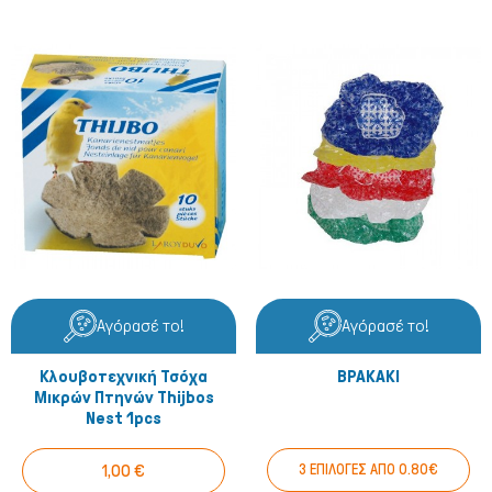
Αγόρασέ το!
Αγόρασέ το!
Κλουβοτεχνική Τσόχα
ΒΡΑΚΑΚΙ
Μικρών Πτηνών Thijbos
Nest 1pcs
1,00 €
3 ΕΠΙΛΟΓΕΣ ΑΠΟ 0.80€