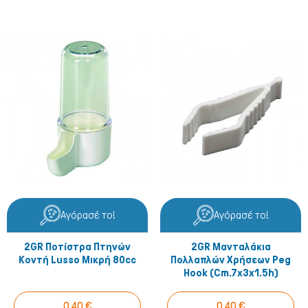
Αγόρασέ το!
Αγόρασέ το!
2GR Ποτίστρα Πτηνών
2GR Μανταλάκια
Κοντή Lusso Μικρή 80cc
Πολλαπλών Χρήσεων Peg
Hook (cm.7x3x1.5h)
0,40 €
0,40 €