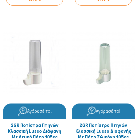
Πτηνά
Αγόρασέ το!
Αγόρασέ το!
2GR Ποτίστρα Πτηνών
2GR Ποτίστρα Πτηνών
Κλασσική Lusso Διάφανη
Κλασσική Lusso Διαφανής
Με Λευκό Πάτο 105cc
Με Πάτο Σιλικόνη 105cc