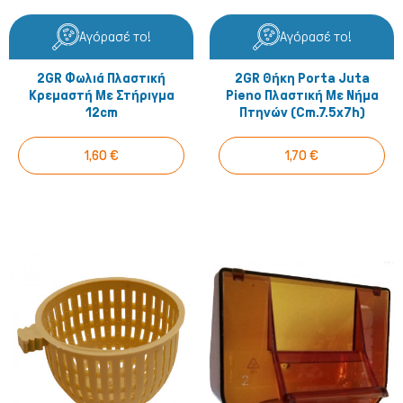
Αγόρασέ το!
Αγόρασέ το!
2GR Φωλιά Πλαστική
2GR Θήκη Porta Juta
Κρεμαστή Με Στήριγμα
Pieno Πλαστική Με Νήμα
12cm
Πτηνών (cm.7.5x7h)
1,60 €
1,70 €