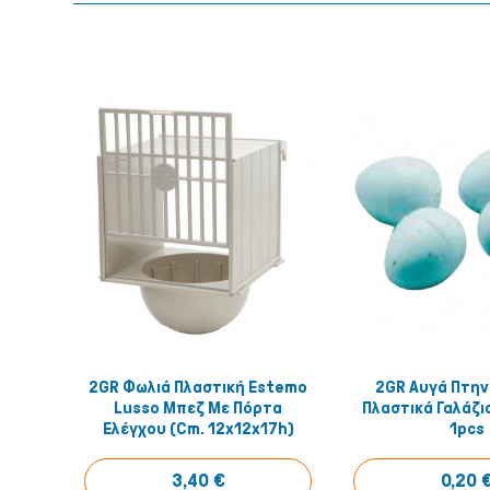
2GR Φωλιά Πλαστική Estemo
2GR Αυγά Πτην
Αγόρασέ το!
Αγόρασ
Lusso Μπεζ Με Πόρτα
Πλαστικά Γαλάζια
Ελέγχου (cm. 12x12x17h)
1pcs
3,40 €
0,20 