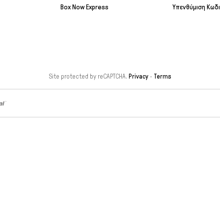
Box Now Express
Υπενθύμιση Κωδ
Site protected by reCAPTCHA.
Privacy
-
Terms