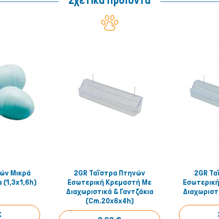
Σχετικά Προϊοντα
ών Μικρά
2GR Ταΐστρα Πτηνών
2GR Τα
έ το!
Αγόρασέ το!
 (1,3x1,6h)
Εσωτερική Κρεμαστή Με
Εσωτερική
Διαχωριστικά & Γαντζάκια
Διαχωριστι
(cm.20x6x4h)
€