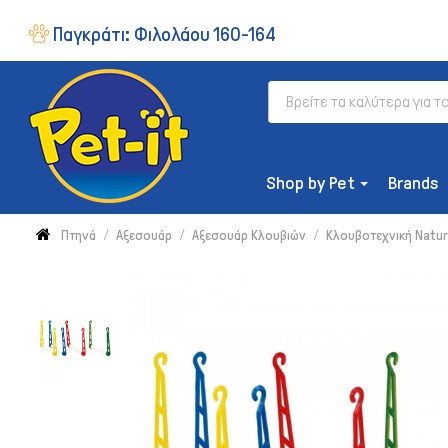
Παγκράτι:
Φιλολάου 160-164
Shop by Pet
Brands
Πτηνά
Αξεσουάρ
Αξεσουάρ Κλουβιών
Κλουβοτεχνική Natur
ΔΙΑΤΡΟΦΉ
Ξηρή Τροφή
Συμπληρώματα & Βιταμίνες