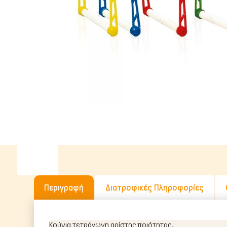
Υγρή Τροφή
Ωμή Τροφή Σκύλου
ΔΗΜΟΦΙΛΉΣ ΜΆΡΚΕΣ
Περιγραφή
Διατροφικές Πληροφορίες
Κούνια τετράγωνη αρίστης ποιότητας.