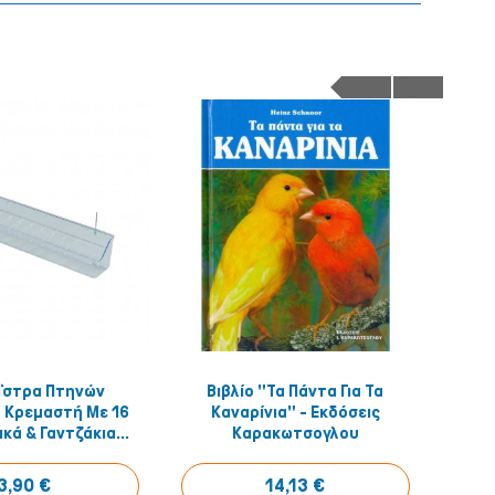
ΐστρα Πτηνών
Βιβλίο "Τα Πάντα Για Τα
2
Αγόρασέ το!
Αγόρασέ το!
 Κρεμαστή Με 16
Καναρίνια" - Εκδόσεις
Ferr
κά & Γαντζάκια...
Καρακωτσογλου
3,90 €
14,13 €