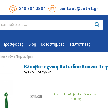
210 701 0801
contact@pet-it.gr
Προσφορές
Blog
Καταστήματα
Ταυτότητες
line Κούνια Πτηνών 1pcs
Κλουβοτεχνική Naturline Κούνια Πτη
by Κλουβοτεχνική
ΛΙΧΟΥΔΊΕΣ ΣΚΎΛΟΥ
ΑΞΕΣΟΥΆΡ
Οδοντικής Υγιεινής
Παιχνίδια
Άμεση Παραλαβή/Παράδοση 1-3
026536
ημέρες
Λιχουδιές Επιβράβευσης
Περιλαίμια 