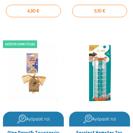
4,90 €
5,10 €
ΚΑΤΌΠΙΝ ΠΑΡΑΓΓΕΛΊΑΣ
Αγόρασέ το!
Αγόρασέ το!
Glee Παιχνίδι Τρωκτηκών
Ferplast Hamster Toy,