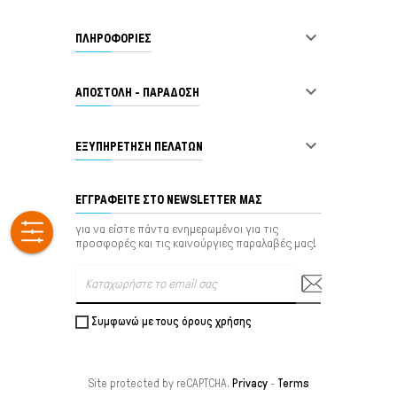

ΠΛΗΡΟΦΟΡΙΕΣ

ΑΠΟΣΤΟΛΗ - ΠΑΡΑΔΟΣΗ

ΕΞΥΠΗΡΈΤΗΣΗ ΠΕΛΑΤΏΝ
ΕΓΓΡΑΦΕΊΤΕ ΣΤΟ NEWSLETTER ΜΑΣ
για να είστε πάντα ενημερωμένοι για τις
προσφορές και τις καινούργιες παραλαβές μας!
Συμφωνώ με τους όρους χρήσης
Site protected by reCAPTCHA.
Privacy
-
Terms