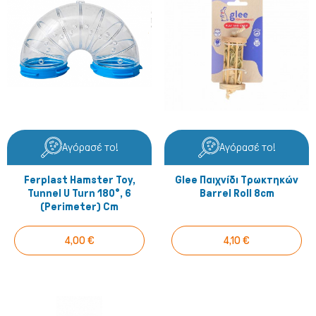
Ψάρια/Ερπετά
Αγόρασέ το!
Αγόρασέ το!
Ferplast Hamster Toy,
Glee Παιχνίδι Τρωκτηκών
Tunnel U Turn 180°, 6
Barrel Roll 8cm
(perimeter) Cm
4,00 €
4,10 €