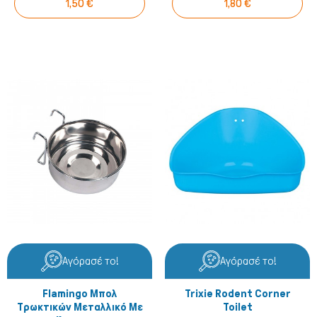
1,50 €
1,80 €
Σκύλος
Αγόρασέ το!
Αγόρασέ το!
Flamingo Μπολ
Trixie Rodent Corner
Τρωκτικών Μεταλλικό Με
Toilet