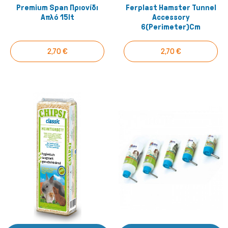
Premium Span Πριονίδι
Ferplast Hamster Tunnel
Απλό 15lt
Accessory
6(perimeter)cm
2,70 €
2,70 €