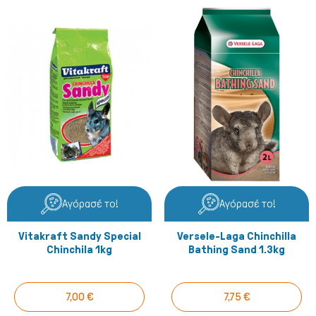
Αγόρασέ το!
Αγόρασέ το!
Vitakraft Sandy Special
Versele-Laga Chinchilla
Chinchila 1kg
Bathing Sand 1.3kg
7,00 €
7,75 €