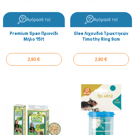
Αγόρασέ το!
Αγόρασέ το!
Premium Span Πριονίδι
Glee Λιχουδιά Τρωκτηκών
Μήλο 15lt
Timothy Ring 9cm
2,90 €
2,90 €