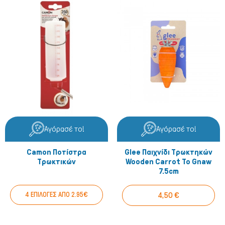
Αγόρασέ το!
Αγόρασέ το!
Camon Ποτίστρα
Glee Παιχνίδι Τρωκτηκών
Τρωκτικών
Wooden Carrot To Gnaw
7.5cm
4 ΕΠΙΛΟΓΕΣ ΑΠΟ 2.95€
4,50 €