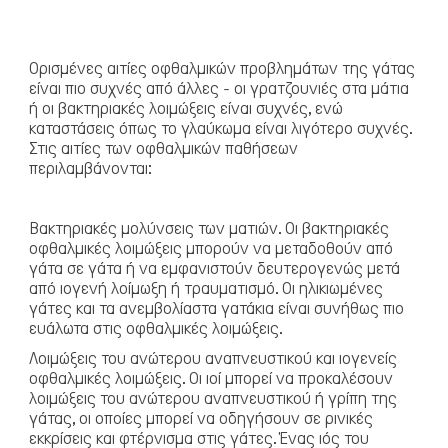
Ορισμένες αιτίες οφθαλμικών προβλημάτων της γάτας
είναι πιο συχνές από άλλες - οι γρατζουνιές στα μάτια
ή οι βακτηριακές λοιμώξεις είναι συχνές, ενώ
καταστάσεις όπως το γλαύκωμα είναι λιγότερο συχνές.
Στις αιτίες των οφθαλμικών παθήσεων
περιλαμβάνονται:
Βακτηριακές μολύνσεις των ματιών
. Οι βακτηριακές
Πτηνά
οφθαλμικές λοιμώξεις μπορούν να μεταδοθούν από
γάτα σε γάτα ή να εμφανιστούν δευτερογενώς μετά
από ιογενή λοίμωξη ή τραυματισμό. Οι ηλικιωμένες
γάτες και τα ανεμβολίαστα γατάκια είναι συνήθως πιο
ευάλωτα στις οφθαλμικές λοιμώξεις.
Λοιμώξεις του ανώτερου αναπνευστικού
και ιογενείς
οφθαλμικές λοιμώξεις. Οι ιοί μπορεί να προκαλέσουν
λοιμώξεις του ανώτερου αναπνευστικού ή γρίπη της
γάτας, οι οποίες μπορεί να οδηγήσουν σε ρινικές
εκκρίσεις και φτέρνισμα στις γάτες. Ένας ιός του