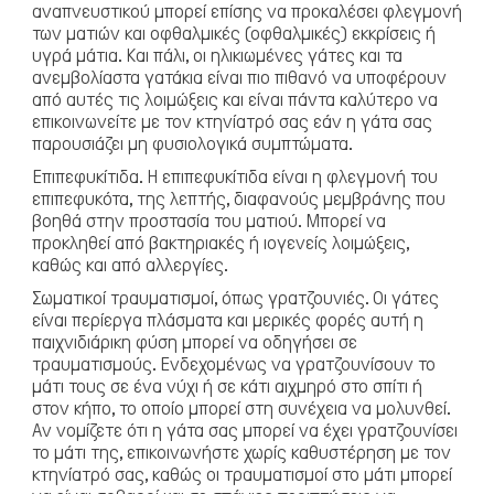
αναπνευστικού μπορεί επίσης να προκαλέσει φλεγμονή
των ματιών και οφθαλμικές (οφθαλμικές) εκκρίσεις ή
υγρά μάτια. Και πάλι, οι ηλικιωμένες γάτες και τα
ανεμβολίαστα γατάκια είναι πιο πιθανό να υποφέρουν
από αυτές τις λοιμώξεις και είναι πάντα καλύτερο να
επικοινωνείτε με τον κτηνίατρό σας εάν η γάτα σας
παρουσιάζει μη φυσιολογικά συμπτώματα.
Επιπεφυκίτιδα
. Η επιπεφυκίτιδα είναι η φλεγμονή του
επιπεφυκότα, της λεπτής, διαφανούς μεμβράνης που
βοηθά στην προστασία του ματιού. Μπορεί να
προκληθεί από βακτηριακές ή ιογενείς λοιμώξεις,
καθώς και από αλλεργίες.
Σωματικοί
τραυματισμοί
, όπως
γρατζουνιές
. Οι γάτες
είναι περίεργα πλάσματα και μερικές φορές αυτή η
Μικρά ζώα
παιχνιδιάρικη φύση μπορεί να οδηγήσει σε
τραυματισμούς. Ενδεχομένως να γρατζουνίσουν το
μάτι τους σε ένα νύχι ή σε κάτι αιχμηρό στο σπίτι ή
στον κήπο, το οποίο μπορεί στη συνέχεια να μολυνθεί.
Αν νομίζετε ότι η γάτα σας μπορεί να έχει γρατζουνίσει
το μάτι της, επικοινωνήστε χωρίς καθυστέρηση με τον
κτηνίατρό σας, καθώς οι τραυματισμοί στο μάτι μπορεί