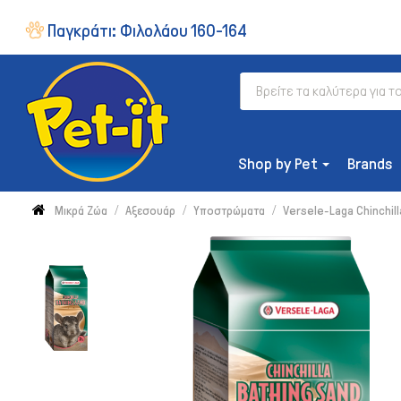
Παγκράτι:
Φιλολάου 160-164
Shop by Pet
Brands
Μικρά Ζώα
Αξεσουάρ
Υποστρώματα
Versele-Laga Chinchill
ΔΙΑΤΡΟΦΉ
Ξηρή Τροφή
Συμπληρώματα & Βιταμίνες