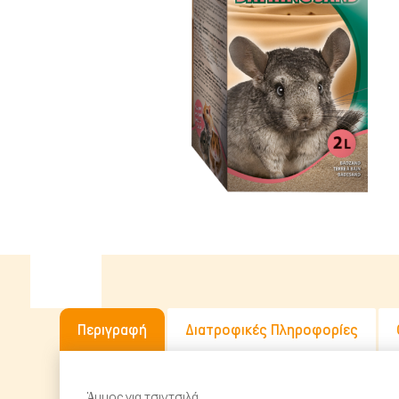
Υγρή Τροφή
Ωμή Τροφή Σκύλου
ΔΗΜΟΦΙΛΉΣ ΜΆΡΚΕΣ
Περιγραφή
Διατροφικές Πληροφορίες
Άμμος για τσιντσιλά