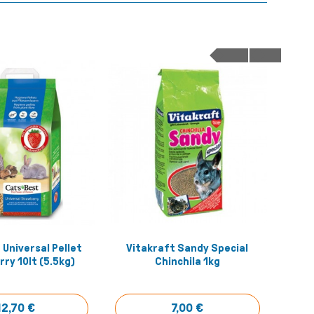
 Universal Pellet
Vitakraft Sandy Special
Chip
Αγόρασέ το!
Αγόρασέ το!
ry 10lt (5.5kg)
Chinchila 1kg
Υπόσ
12,70 €
7,00 €