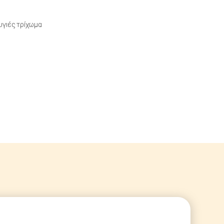
 & Υγιεινή - Πάνες
υγιές τρίχωμα
ς & Υγιεινή - Σαμπουάν
& Πάρκα - Κλουβία
στρες
& Φωλιές
ικά Σκύλου
ρτάκια