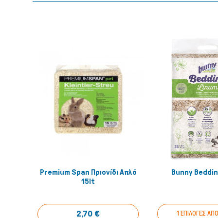
Premium Span Πριονίδι Απλό
Bunny Beddin
Αγόρασέ το!
Αγόρασ
15lt
2,70 €
1 ΕΠΙΛΟΓΕΣ ΑΠΟ