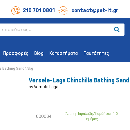
210 701 0801
contact@pet-it.gr
Προσφορές
Blog
Καταστήματα
Ταυτότητες
a Bathing Sand 1.3kg
Versele-Laga Chinchilla Bathing Sand
by Versele Laga
ΛΙΧΟΥΔΊΕΣ ΣΚΎΛΟΥ
ΑΞΕΣΟΥΆΡ
Οδοντικής Υγιεινής
Παιχνίδια
Άμεση Παραλαβή/Παράδοση 1-3
000064
ημέρες
Λιχουδιές Επιβράβευσης
Περιλαίμια 