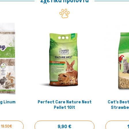
Σχετικά Προϊοντα
g Linum
Perfect Care Nature Nest
Cat's Best
έ το!
Αγόρασέ το!
Pellet 10lt
Strawber
9,90 €
 19.50€