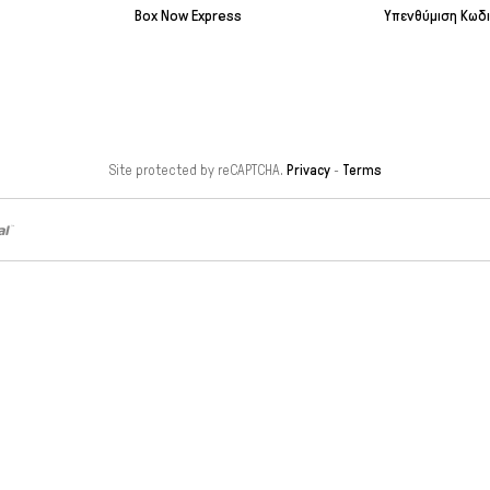
Box Now Express
Υπενθύμιση Κωδ
Site protected by reCAPTCHA.
Privacy
-
Terms