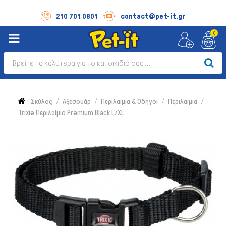
contact@pet-it.gr
210 701 0801
0
Σκύλος
Αξεσουάρ
Περιλαίμια & Οδηγοί
Περιλαίμια
Trixie Περιλαίμιο Premium Black L/XL
Σκύλος