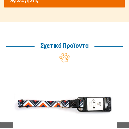
Αξιολόγησεις
Μικρά ζώα
Σχετικά Προϊοντα
Ψάρια/Ερπετά