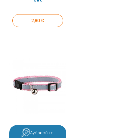
2,60 €
Αγόρασέ το!