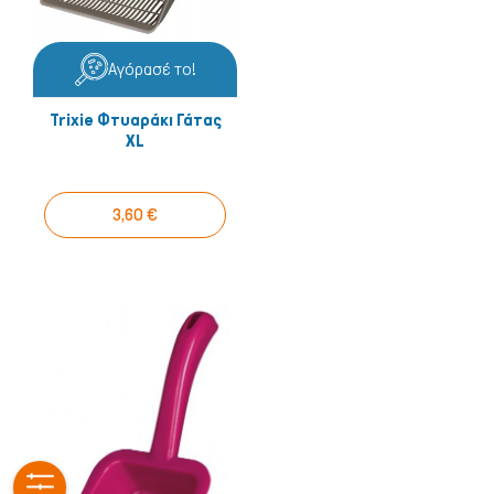
Αγόρασέ το!
Trixie Φτυαράκι Γάτας
XL
3,60 €