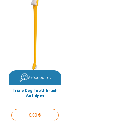
Αγόρασέ το!
Trixie Dog Toothbrush
Set 4pcs
3,30 €