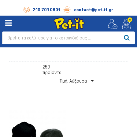
210 701 0801
contact@pet-it.gr
0
259
προϊόντα

Τιμή, Αύξουσα