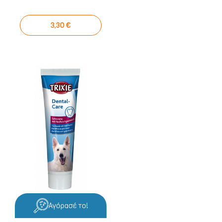
3,30 €
Αγόρασέ το!