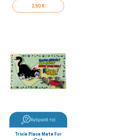
2,50 €
Αγόρασέ το!
Trixie Place Mate For
Cat