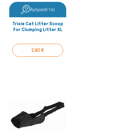
Αγόρασέ το!
Trixie Cat Litter Scoop
For Clumping Litter XL
2,90 €