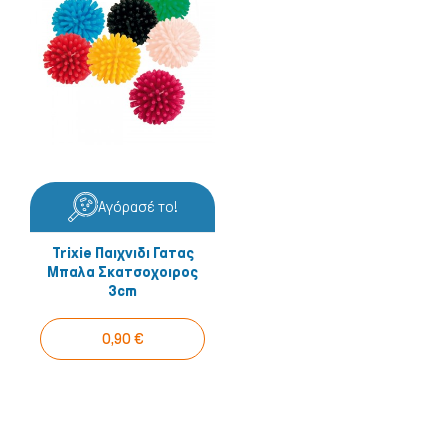
Αγόρασέ το!
Trixie Παιχνιδι Γατας
Μπαλα Σκατσοχοιρος
3cm
0,90 €
Σκύλος