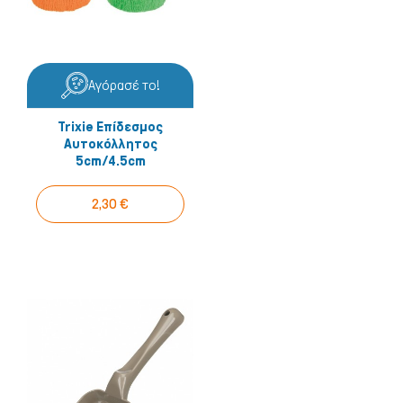
Αγόρασέ το!
Trixie Επίδεσμος
Αυτοκόλλητος
5cm/4.5cm
2,30 €