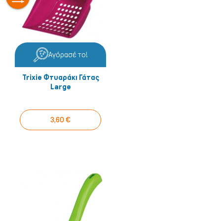
Αγόρασέ το!
Trixie Φτυαράκι Γάτας
Large
3,60 €