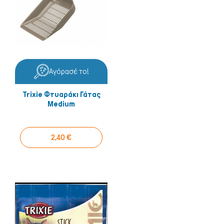
Αγόρασέ το!
Trixie Φτυαράκι Γάτας
Medium
2,40 €
Ψάρια/Ερπετά