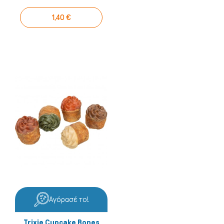
1,40 €
Αγόρασέ το!
Trixie Cupcake Bones