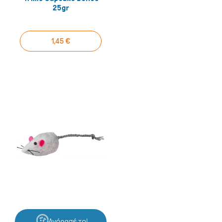
25gr
1,45 €
Πτηνά
Αγόρασέ το!