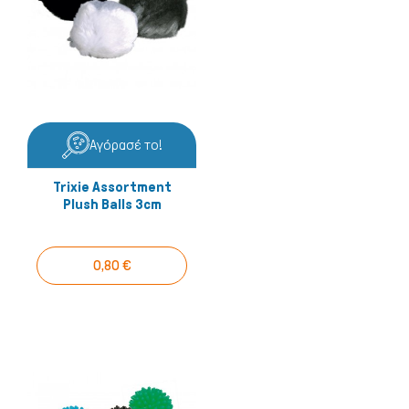
Αγόρασέ το!
Trixie Assortment
Plush Balls 3cm
0,80 €