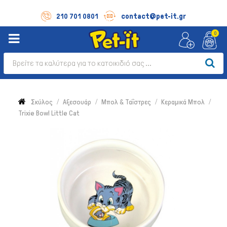
contact@pet-it.gr
210 701 0801
0
Σκύλος
Αξεσουάρ
Μπολ & Ταΐστρες
Κεραμικά Μπολ
Trixie Bowl Little Cat
Σκύλος