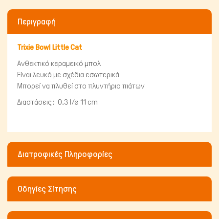
Περιγραφή
Trixie Bowl Little Cat
Ανθεκτικό κεραμεικό μπολ
Είναι λευκό με σχέδια εσωτερικά
Πτηνά
Μπορεί να πλυθεί στο πλυντήριο πιάτων
Διαστάσεις :
0.3 l/ø 11 cm
Διατροφικές Πληροφορίες
Οδηγίες Σίτησης