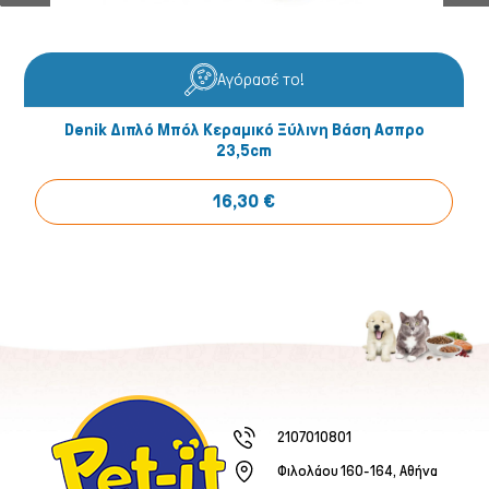
Αγόρασέ το!
Denik Διπλό Μπόλ Κεραμικό Ξύλινη Βάση Ασπρο
23,5cm
16,30 €
2107010801
Φιλολάου 160-164, Αθήνα