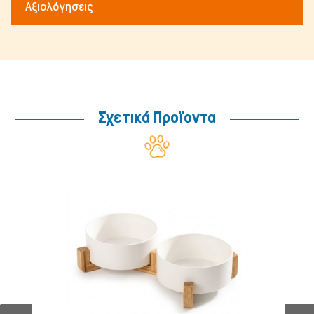
Αξιολόγησεις
Μικρά ζώα
Σχετικά Προϊοντα
Ψάρια/Ερπετά