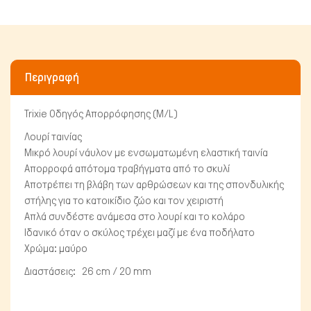
Περιγραφή
Trixie Οδηγός Απορρόφησης (Μ/L)
Λουρί ταινίας
Μικρό λουρί νάυλον με ενσωματωμένη ελαστική ταινία
Πτηνά
Απορροφά απότομα τραβήγματα από το σκυλί
Αποτρέπει τη βλάβη των αρθρώσεων και της σπονδυλικής
στήλης για το κατοικίδιο ζώο και τον χειριστή
Απλά συνδέστε ανάμεσα στο λουρί και το κολάρο
Ιδανικό όταν ο σκύλος τρέχει μαζί με ένα ποδήλατο
Χρώμα: μαύρο
Διαστάσεις: 26 cm / 20 mm