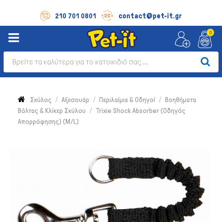
contact@pet-it.gr
210 701 0801
0
Σκύλος
Αξεσουάρ
Περιλαίμια & Οδηγοί
Βοηθήματα
Βόλτας & Κλίκερ Σκύλου
Trixie Shock Absorber (Οδηγός
Απορρόφησης) (Μ/L)
Σκύλος