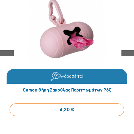
Ψάρια/Ερπετά
Αγόρασέ το!
Camon Θήκη Σακούλας Περιττωμάτων Ρόζ
4,20 €