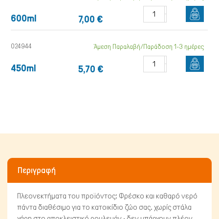
600ml
7,00 €
024944
Άμεση Παραλαβή/Παράδοση 1-3 ημέρες
450ml
5,70 €
Περιγραφή
Πτηνά
Πλεονεκτήματα του προϊόντος: Φρέσκο και καθαρό νερό
πάντα διαθέσιμο για το κατοικίδιο ζώο σας. χωρίς στάλα
χάρη στο αποκλειστικό ρουλεμάν · δεν υπάρχουν πλέον