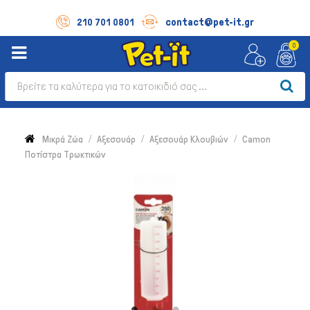
contact@pet-it.gr
210 701 0801
0
Μικρά Ζώα
Αξεσουάρ
Αξεσουάρ Κλουβιών
Camon
Ποτίστρα Τρωκτικών