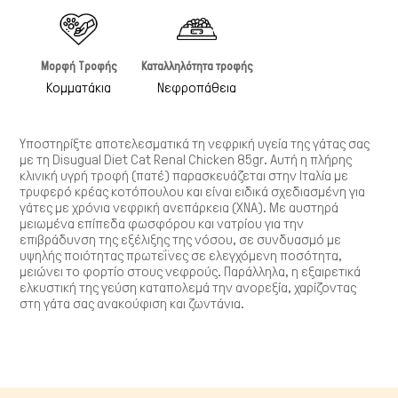
Μορφή Τροφής
Καταλληλότητα τροφής
Κομματάκια
Νεφροπάθεια
Υποστηρίξτε αποτελεσματικά τη νεφρική υγεία της γάτας σας
με τη
Disugual Diet Cat Renal Chicken 85gr
. Αυτή η πλήρης
κλινική υγρή τροφή (πατέ) παρασκευάζεται στην Ιταλία με
τρυφερό κρέας κοτόπουλου και είναι ειδικά σχεδιασμένη για
γάτες με χρόνια νεφρική ανεπάρκεια (ΧΝA). Με αυστηρά
μειωμένα επίπεδα φωσφόρου και νατρίου για την
επιβράδυνση της εξέλιξης της νόσου, σε συνδυασμό με
Πτηνά
υψηλής ποιότητας πρωτεΐνες σε ελεγχόμενη ποσότητα,
μειώνει το φορτίο στους νεφρούς. Παράλληλα, η εξαιρετικά
ελκυστική της γεύση καταπολεμά την ανορεξία, χαρίζοντας
στη γάτα σας ανακούφιση και ζωντάνια.