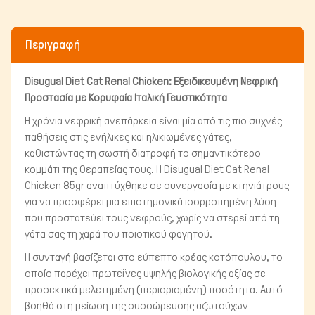
Περιγραφή
Disugual Diet Cat Renal Chicken: Εξειδικευμένη Νεφρική
Προστασία με Κορυφαία Ιταλική Γευστικότητα
Η χρόνια νεφρική ανεπάρκεια είναι μία από τις πιο συχνές
παθήσεις στις ενήλικες και ηλικιωμένες γάτες,
Μικρά ζώα
καθιστώντας τη σωστή διατροφή το σημαντικότερο
κομμάτι της θεραπείας τους. Η Disugual Diet Cat Renal
Chicken 85gr αναπτύχθηκε σε συνεργασία με κτηνιάτρους
για να προσφέρει μια επιστημονικά ισορροπημένη λύση
που προστατεύει τους νεφρούς, χωρίς να στερεί από τη
γάτα σας τη χαρά του ποιοτικού φαγητού.
Η συνταγή βασίζεται στο εύπεπτο κρέας κοτόπουλου, το
οποίο παρέχει πρωτεΐνες υψηλής βιολογικής αξίας σε
προσεκτικά μελετημένη (περιορισμένη) ποσότητα. Αυτό
βοηθά στη μείωση της συσσώρευσης αζωτούχων