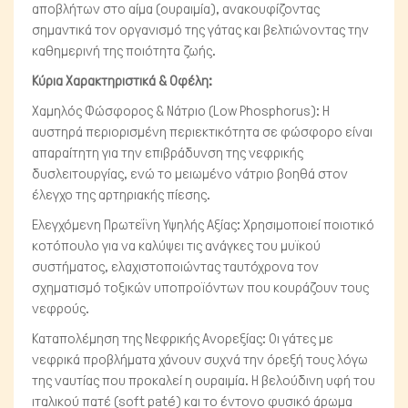
αποβλήτων στο αίμα (ουραιμία), ανακουφίζοντας
σημαντικά τον οργανισμό της γάτας και βελτιώνοντας την
καθημερινή της ποιότητα ζωής.
Κύρια Χαρακτηριστικά & Οφέλη:
Χαμηλός Φώσφορος & Νάτριο (Low Phosphorus): Η
Ψάρια/Ερπετά
αυστηρά περιορισμένη περιεκτικότητα σε φώσφορο είναι
απαραίτητη για την επιβράδυνση της νεφρικής
δυσλειτουργίας, ενώ το μειωμένο νάτριο βοηθά στον
έλεγχο της αρτηριακής πίεσης.
Ελεγχόμενη Πρωτεΐνη Υψηλής Αξίας: Χρησιμοποιεί ποιοτικό
κοτόπουλο για να καλύψει τις ανάγκες του μυϊκού
συστήματος, ελαχιστοποιώντας ταυτόχρονα τον
σχηματισμό τοξικών υποπροϊόντων που κουράζουν τους
νεφρούς.
Καταπολέμηση της Νεφρικής Ανορεξίας: Οι γάτες με
νεφρικά προβλήματα χάνουν συχνά την όρεξή τους λόγω
της ναυτίας που προκαλεί η ουραιμία. Η βελούδινη υφή του
ιταλικού πατέ (soft paté) και το έντονο φυσικό άρωμα