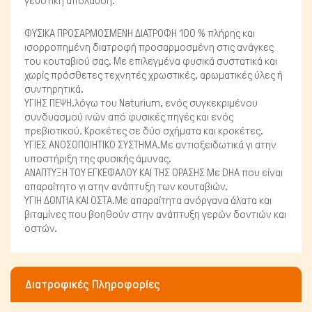
γευστική απόλαυση.
ΦΥΣΙΚΑ ΠΡΟΣΑΡΜΟΣΜΕΝΗ ΔΙΑΤΡΟΦΗ 100 % πλήρης και
ισορροπημένη διατροφή προσαρμοσμένη στις ανάγκες
του κουταβιού σας. Με επιλεγμένα φυσικά συστατικά και
χωρίς πρόσθετες τεχνητές χρωστικές, αρωματικές ύλες ή
συντηρητικά.
Ψάρια/Ερπετά
ΥΓΙΗΣ ΠΕΨΗ.λόγω του Naturium, ενός συγκεκριμένου
συνδυασμού ινών από φυσικές πηγές και ενός
πρεβιοτικού. Κροκέτες σε δύο σχήματα και κροκέτες.
ΥΓΙΕΣ ΑΝΟΣΟΠΟΙΗΤΙΚΟ ΣΥΣΤΗΜΑ.Με αντιοξειδωτικά γι ατην
υποστήριξη της φυσικής άμυνας.
ΑΝΑΠΤΥΞΗ ΤΟΥ ΕΓΚΕΦΑΛΟΥ ΚΑΙ ΤΗΣ ΟΡΑΣΗΣ Με DHA που είναι
απαραίτητο γι ατην ανάπτυξη των κουταβιών.
ΥΓΙΗ ΔΟΝΤΙΑ ΚΑΙ ΟΣΤΑ.Με απαραίτητα ανόργανα άλατα και
βιταμίνες που βοηθούν στην ανάπτυξη γερών δοντιών και
οστών.
Διατροφικές Πληροφορίες