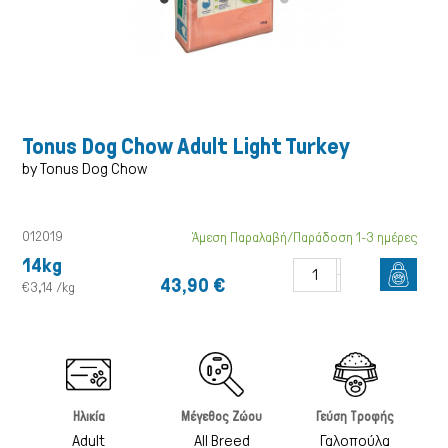
Tonus Dog Chow Adult Light Turkey
Γάτα
by Tonus Dog Chow
012019
Άμεση Παραλαβή/Παράδοση 1-3 ημέρες
14kg
43,90 €
€3,14 /kg
Ηλικία
Μέγεθος Ζώου
Γεύση Τροφής
Adult
All Breed
Γαλοπούλα
Πτηνά