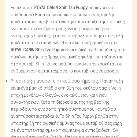
Επιπλέον, η
ROYAL CANIN Shih Tzu Puppy
περιέχει ένα
συνδυασμό θρεπτικών ουσιών με πρωτεΐνες υψηλής
ποιότητας και πρεβιοτικά για την υποστήριξη της πεπτικής
υγείας και τη διατήρηση μιας υγιούς ισορροπίας της
εντερικής χλωρίδας, η οποία συμβάλλει επίσης στην καλή
ποιότητα των κοπράνων. Η αποκλειστική κροκέτα στο
ROYAL CANIN Shih Tzu Puppy
είναι ειδικά σχεδιασμένη για τα
σαγόνια αυτής της βραχυκεφαλικής φυλής, επιτρέποντας
στο κουτάβι Shih Tzu να μαζεύει εύκολα την κροκέτα του,
ενθαρρύνοντας ταυτόχρονα το κουτάβι σας να μασάει.
Υποστήριξη ανοσοποιητικού συστήματος.
Η ανάπτυξη
Ψάρια/Ερπετά
είναι ένα βασικό στάδιο στη ζωή του σκύλου σας: είναι η
εποχή μεγάλων αλλαγών, ανακαλύψεων και νέων
συναντήσεων. Κατά τη διάρκεια αυτής της βασικής
περιόδου, το ανοσοποιητικό σύστημα του κουταβιού
αναπτύσσεται σταδιακά. Το Shih Tzu Puppy βοηθά στην
υποστήριξη της φυσικής άμυνας του κουταβιού σας χάρη
σε ένα πατενταρισμένο * σύμπλεγμα αντιοξειδωτικών