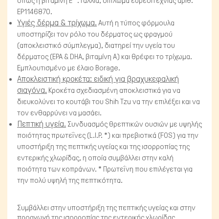
όπως η βιταμίνη Ε *. Γαλλία, δίπλωμα ευρεσιτεχνίας αριθ.
ΕΡ1146870.
Υγιές δέρμα & τρίχωμα.
Αυτή η τύπος φόρμουλα
υποστηρίζει τον ρόλο του δέρματος ως φραγμού
(αποκλειστικό σύμπλεγμα), διατηρεί την υγεία του
δέρματος (EPA & DHA, βιταμίνη Α) και θρέφει το τρίχωμα.
Εμπλουτισμένο με έλαιο Borage.
Αποκλειστική κροκέτα: ειδική για βραχυκεφαλική
σιαγόνα.
Κροκέτα σχεδιασμένη αποκλειστικά για να
διευκολύνει το κουτάβι του Shih Tzu να την επιλέξει και να
τον ενθαρρύνει να μασάει.
Πεπτική υγεία.
Συνδυασμός θρεπτικών ουσιών με υψηλής
ποιότητας πρωτεΐνες (L.I.P. *) και πρεβιοτικά (FOS) για την
υποστήριξη της πεπτικής υγείας και της ισορροπίας της
εντερικής χλωρίδας, η οποία συμβάλλει στην καλή
ποιότητα των κοπράνων. * Πρωτεΐνη που επιλέγεται για
την πολύ υψηλή της πεπτικότητα.
Συμβάλλει στην υποστήριξη της πεπτικής υγείας και στην
προαγωγή της ισορροπίας της εντερικής χλωρίδας.