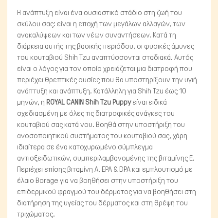
Η ανάπτυξη είναι ένα ουσιαστικό στάδιο στη ζωή του
σκύλου σας: είναι η εποχή των μεγάλων αλλαγών, των
ανακαλύψεων και των νέων συναντήσεων. Κατά τη
διάρκεια αυτής της βασικής περιόδου, οι φυσικές άμυνες
του κουταβιού Shih Tzu αναπτύσσονται σταδιακά. Αυτός
είναι ο λόγος για τον οποίο χρειάζεται μια διατροφή που
περιέχει θρεπτικές ουσίες που θα υποστηρίξουν την υγιή
ανάπτυξη και ανάπτυξη. Κατάλληλη για Shih Tzu έως 10
μηνών, η
ROYAL CANIN Shih Tzu Puppy
είναι ειδικά
σχεδιασμένη με όλες τις διατροφικές ανάγκες του
κουταβιού σας κατά νου. Βοηθά στην υποστήριξη του
ανοσοποιητικού συστήματος του κουταβιού σας, χάρη
ιδιαίτερα σε ένα κατοχυρωμένο σύμπλεγμα
Μικρά ζώα
αντιοξειδωτικών, συμπεριλαμβανομένης της βιταμίνης E.
Περιέχει επίσης βιταμίνη Α, EPA & DPA και εμπλουτισμό με
έλαιο Borage για να βοηθήσει στην υποστήριξη του
επιδερμικού φραγμού του δέρματος για να βοηθήσει στη
διατήρηση της υγείας του δέρματος και στη θρέψη του
τριχώματος.