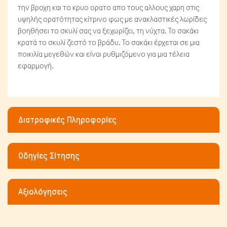
την βροχη και το κρυο ορατο απο τους αλλους χαρη στις
υψηλής ορατότητας κίτρινο φως με ανακλαστικές λωρίδες
βοηθήσει το σκυλί σας να ξεχωρίζει, τη νύχτα. Το σακάκι
κρατά το σκυλί ζεστό το βράδυ. Το σακάκι έρχεται σε μια
Μικρά ζώα
ποικιλία μεγεθών και είναι ρυθμιζόμενο για μια τέλεια
εφαρμογή.
Διατροφικές Πληροφορίες
Οδηγίες Σίτησης
Αξιολόγησεις
Ψάρια/Ερπετά