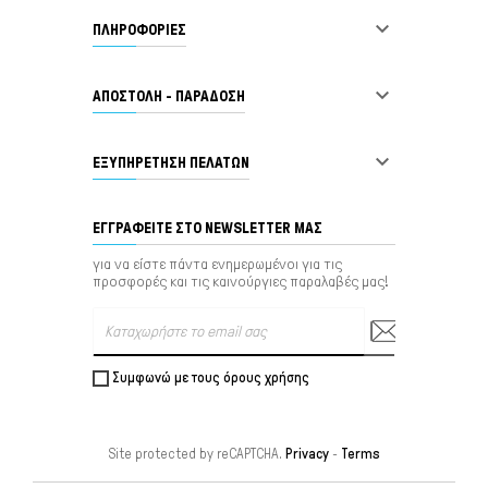

ΠΛΗΡΟΦΟΡΙΕΣ

ΑΠΟΣΤΟΛΗ - ΠΑΡΑΔΟΣΗ

ΕΞΥΠΗΡΈΤΗΣΗ ΠΕΛΑΤΏΝ
ΕΓΓΡΑΦΕΊΤΕ ΣΤΟ NEWSLETTER ΜΑΣ
για να είστε πάντα ενημερωμένοι για τις
προσφορές και τις καινούργιες παραλαβές μας!
Συμφωνώ με τους όρους χρήσης
Site protected by reCAPTCHA.
Privacy
-
Terms