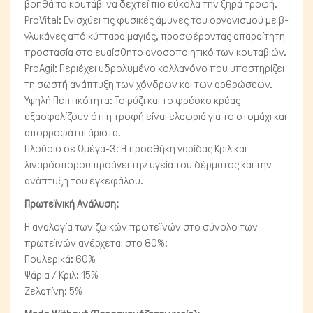
βοηθά το κουτάβι να δεχτεί πιο εύκολα την ξηρά τροφή.
ProVital: Ενισχύει τις φυσικές άμυνες του οργανισμού με β-
γλυκάνες από κύτταρα μαγιάς, προσφέροντας απαραίτητη
προστασία στο ευαίσθητο ανοσοποιητικό των κουταβιών.
ProAgil: Περιέχει υδρολυμένο κολλαγόνο που υποστηρίζει
τη σωστή ανάπτυξη των χόνδρων και των αρθρώσεων.
Υψηλή Πεπτικότητα: Το ρύζι και το φρέσκο κρέας
εξασφαλίζουν ότι η τροφή είναι ελαφριά για το στομάχι και
απορροφάται άριστα.
Πλούσιο σε Ωμέγα-3: Η προσθήκη γαρίδας Κριλ και
λιναρόσπορου προάγει την υγεία του δέρματος και την
ανάπτυξη του εγκεφάλου.
Πρωτεϊνική Ανάλυση:
Η αναλογία των ζωικών πρωτεϊνών στο σύνολο των
πρωτεϊνών ανέρχεται στο 80%:
Πουλερικά: 60%
Ψάρια / Κριλ: 15%
Ζελατίνη: 5%
Ψάρια/Ερπετά