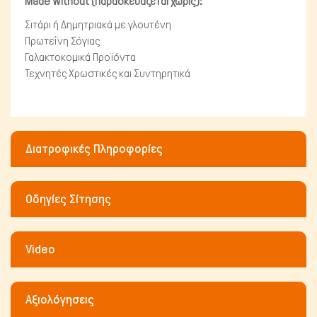
Made Without (Παρασκευάζεται χωρίς):
Σιτάρι ή Δημητριακά με γλουτένη
Πρωτεΐνη Σόγιας
Γαλακτοκομικά Προϊόντα
Τεχνητές Χρωστικές και Συντηρητικά
Διατροφικές Πληροφορίες
Οδηγίες Σίτησης
Video
Αξιολόγησεις