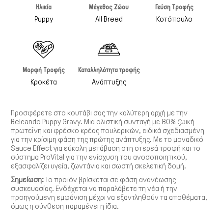
Ηλικία
Μέγεθος Ζώου
Γεύση Τροφής
Γάτα
Puppy
All Breed
Κοτόπουλο
Μορφή Τροφής
Καταλληλότητα τροφής
Κροκέτα
Ανάπτυξης
Προσφέρετε στο κουτάβι σας την καλύτερη αρχή με την
Belcando Puppy Gravy
. Μια ολιστική συνταγή με
80% ζωική
πρωτεΐνη
και
φρέσκο κρέας πουλερικών
, ειδικά σχεδιασμένη
για την κρίσιμη φάση της πρώτης ανάπτυξης. Με το μοναδικό
Sauce Effect
για εύκολη μετάβαση στη στερεά τροφή και το
σύστημα
ProVital
για την ενίσχυση του ανοσοποιητικού,
εξασφαλίζει υγεία, ζωντάνια και σωστή σκελετική δομή.
Σημείωση:
Το προϊόν βρίσκεται σε φάση ανανέωσης
συσκευασίας. Ενδέχεται να παραλάβετε τη νέα ή την
προηγούμενη εμφάνιση μέχρι να εξαντληθούν τα αποθέματα,
όμως η σύνθεση παραμένει η ίδια.