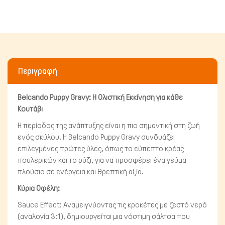
Πτηνά
Περιγραφή
Belcando Puppy Gravy: Η Ολιστική Εκκίνηση για κάθε
Κουτάβι
Η περίοδος της ανάπτυξης είναι η πιο σημαντική στη ζωή
ενός σκύλου. Η Belcando Puppy Gravy συνδυάζει
επιλεγμένες πρώτες ύλες, όπως το εύπεπτο κρέας
πουλερικών και το ρύζι, για να προσφέρει ένα γεύμα
πλούσιο σε ενέργεια και θρεπτική αξία.
Κύρια Οφέλη:
Sauce Effect: Αναμειγνύοντας τις κροκέτες με ζεστό νερό
(αναλογία 3:1), δημιουργείται μια νόστιμη σάλτσα που
Μικρά ζώα