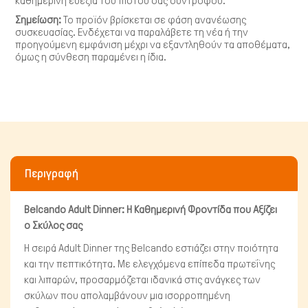
καθημερινή ευεξία του πιστού σας συντρόφου.
Σημείωση:
Το προϊόν βρίσκεται σε φάση ανανέωσης
Πτηνά
συσκευασίας. Ενδέχεται να παραλάβετε τη νέα ή την
προηγούμενη εμφάνιση μέχρι να εξαντληθούν τα αποθέματα,
όμως η σύνθεση παραμένει η ίδια.
Περιγραφή
Belcando Adult Dinner: Η Καθημερινή Φροντίδα που Αξίζει
ο Σκύλος σας
Η σειρά Adult Dinner της Belcando εστιάζει στην ποιότητα
και την πεπτικότητα. Με ελεγχόμενα επίπεδα πρωτεΐνης
και λιπαρών, προσαρμόζεται ιδανικά στις ανάγκες των
σκύλων που απολαμβάνουν μια ισορροπημένη