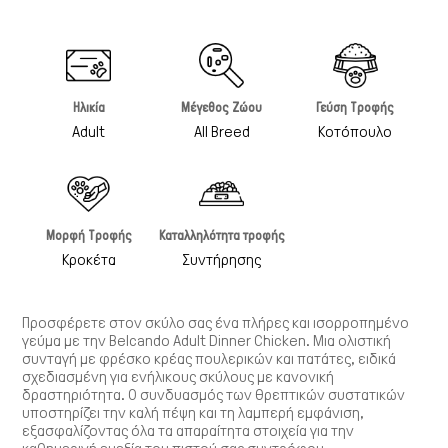
Γάτα
Ηλικία
Μέγεθος Ζώου
Γεύση Τροφής
Adult
All Breed
Κοτόπουλο
Μορφή Τροφής
Καταλληλότητα τροφής
Κροκέτα
Συντήρησης
Προσφέρετε στον σκύλο σας ένα πλήρες και ισορροπημένο
γεύμα με την
Belcando Adult Dinner Chicken
. Μια ολιστική
συνταγή με
φρέσκο κρέας πουλερικών
και πατάτες, ειδικά
σχεδιασμένη για ενήλικους σκύλους με κανονική
δραστηριότητα. Ο συνδυασμός των θρεπτικών συστατικών
υποστηρίζει την καλή πέψη και τη λαμπερή εμφάνιση,
εξασφαλίζοντας όλα τα απαραίτητα στοιχεία για την