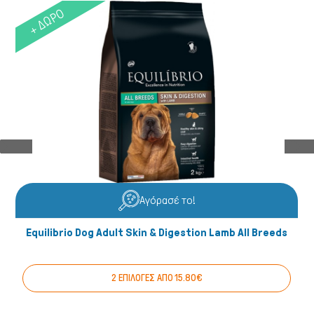
+ ΔΩΡΟ
Αγόρασέ το!
Equilibrio Dog Adult Skin & Digestion Lamb All Breeds
2 ΕΠΙΛΟΓΕΣ ΑΠΟ 15.80€