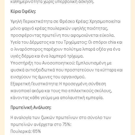
καθημερινότητα χωρίς υπερβολική άσκηση.
Κύρια Οφέλη:
Μικρά ζώα
Υψηλή Περιεκτικότητα σε Φρέσκο Κρέας: Χρησιμοποιείται
μόνο ψαχνό κρέας πουλερικών υψηλής ποιότητας,
προσφέροντας πρωτεΐνη που αφομοιώνεται εύκολα.
Υγεία του Δέρματος και του Τριχώματος: Οι σπόροι chia και
ο λιναρόσπορος παρέχουν πολύτιμα λιπαρά οξέα για ένα
υγιές δέρμα και ένα λαμπερό τρίχωμα.
Υποστήριξη του Ανοσοποιητικού: Εμπλουτισμένη με
φυσικά αντιοξειδωτικά που προστατεύουν τα κύτταρα και
ενισχύουν τις άμυνες του οργανισμού.
Εξαιρετική Γευστικότητα: Η προσεγμένη σύνθεση
ικανοποιεί ακόμα και τους πιο επιλεκτικούς σκύλους,
κάνοντας κάθε γεύμα μια απολαυστική εμπειρία.
Πρωτεϊνική Ανάλυση:
Η αναλογία των ζωικών πρωτεΐνων στο σύνολο των
πρωτεϊνών ανέρχεται στο 75%:
Πουλερικά: 65%