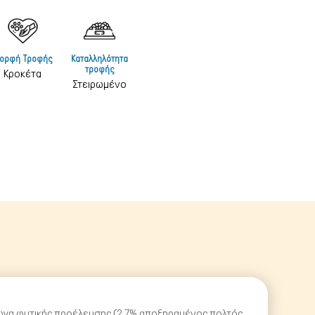
 & Υγιεινή - Πάνες
ς & Υγιεινή - Σαμπουάν
ορφή Τροφής
Καταλληλότητα
& Πάρκα - Κλουβία
τροφής
Κροκέτα
Στειρωμένο
στρες
& Φωλιές
ικά Σκύλου
ρτάκια
άγωγα φυτικής προέλευσης (2.7% αποξηραμένος πολτός