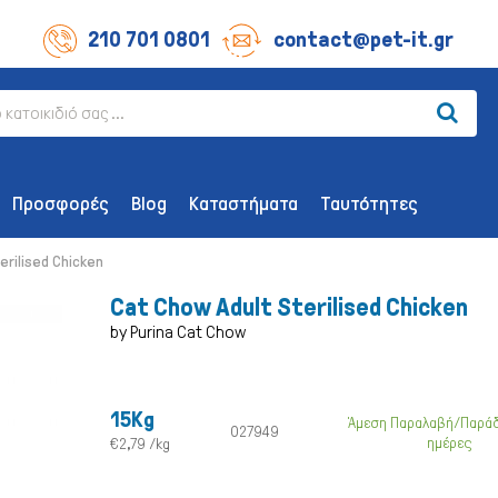
210 701 0801
contact@pet-it.gr
Προσφορές
Blog
Καταστήματα
Ταυτότητες
erilised Chicken
Cat Chow Adult Sterilised Chicken
by Purina Cat Chow
ΛΙΧΟΥΔΊΕΣ ΣΚΎΛΟΥ
ΑΞΕΣΟΥΆΡ
15Kg
Άμεση Παραλαβή/Παράδ
Οδοντικής Υγιεινής
Παιχνίδια
027949
ημέρες
€2,79 /kg
Λιχουδιές Επιβράβευσης
Περιλαίμια 