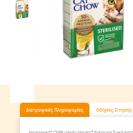
Υγρή Τροφή
Ωμή Τροφή Σκύλου
ΔΗΜΟΦΙΛΉΣ ΜΆΡΚΕΣ
Διατροφικές Πληροφορίες
Οδηγίες Σίτησης
Δημητριακά* (39% ολικής άλεσης* Κρέας και ζωικά πα