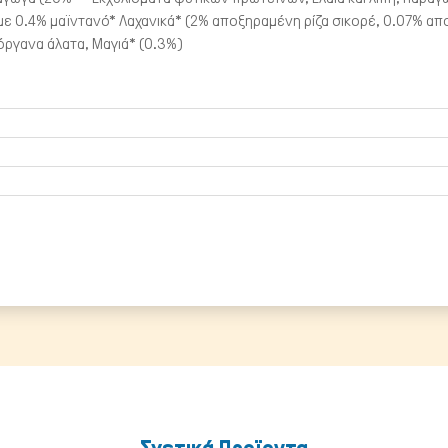
ε 0.4% μαϊντανό* Λαχανικά* (2% αποξηραμένη ρίζα σικορέ, 0.07% α
ργανα άλατα, Μαγιά* (0.3%)