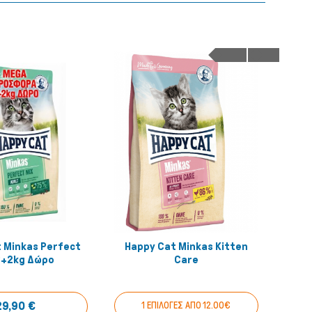
 Minkas Perfect
Happy Cat Minkas Kitten
Hap
Αγόρασέ το!
Αγόρασέ το!
8+2kg Δώρο
Care
29,90 €
1 ΕΠΙΛΟΓΕΣ ΑΠΟ 12.00€