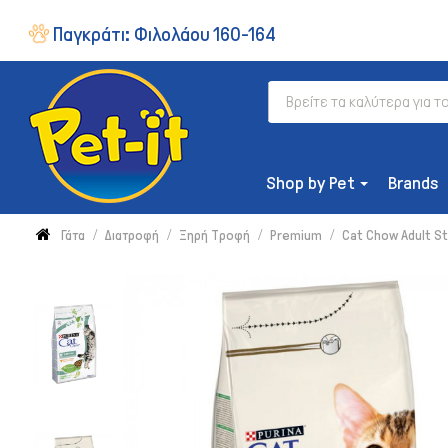
Παγκράτι:
Φιλολάου 160-164
Shop by Pet
Brands
Γάτα
Διατροφή
Ξηρή Τροφή
Premium
Cat Chow Adult St
ΔΙΑΤΡΟΦΉ
Ξηρή Τροφή
Συμπληρώματα & Βιταμίνες