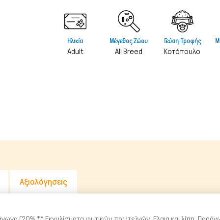
Λιχουδιές Stick
Καθαριστικά
Φυσικές Λιχουδιές
Καλλωπισμό
Ηλικία
Μέγεθος Ζώου
Γεύση Τροφής
Μ
Λουκάνικα Λιχουδιές
Μεταφοράς 
Adult
All Breed
Κοτόπουλο
Μπισκότα Σκύλου
Μπολ & Ταΐ
Κόκκαλα Σκύλου
Κρεβατάκια 
Αντιπαρασιτ
Εκπαίδευση
Ρουχισμός
Σπίτια & Πο
Αξιολόγησεις
ράγωγα (20% ** Εκχυλίσματα φυτικών πρωτεϊνών, Ελαια και λίπη, Παρ