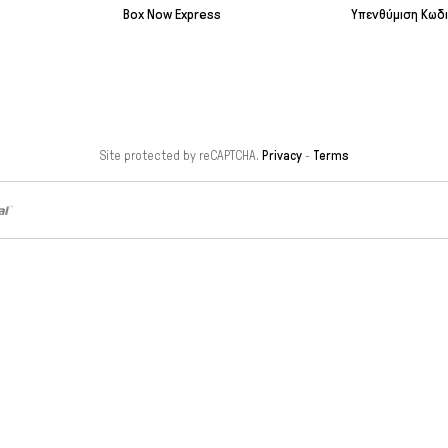
Box Now Express
Υπενθύμιση Κωδ
Site protected by reCAPTCHA.
Privacy
-
Terms