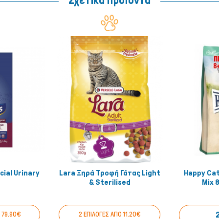
Σχετικά Προϊοντα
cial Urinary
Lara Ξηρά Τροφή Γάτας Light
Happy Cat
έ το!
Αγόρασέ το!
& Sterilised
Mix 
Ο 79.90€
2 ΕΠΙΛΟΓΕΣ ΑΠΟ 11.20€