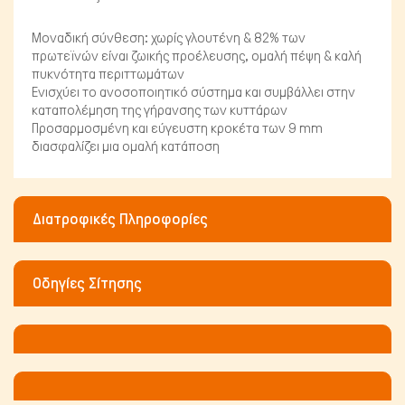
Μικρά ζώα
Μοναδική σύνθεση: χωρίς γλουτένη & 82% των
πρωτεϊνών είναι ζωικής προέλευσης, ομαλή πέψη & καλή
πυκνότητα περιττωμάτων
Ενισχύει το ανοσοποιητικό σύστημα και συμβάλλει στην
καταπολέμηση της γήρανσης των κυττάρων
Προσαρμοσμένη και εύγευστη κροκέτα των 9 mm
διασφαλίζει μια ομαλή κατάποση
Διατροφικές Πληροφορίες
Οδηγίες Σίτησης
Ψάρια/Ερπετά