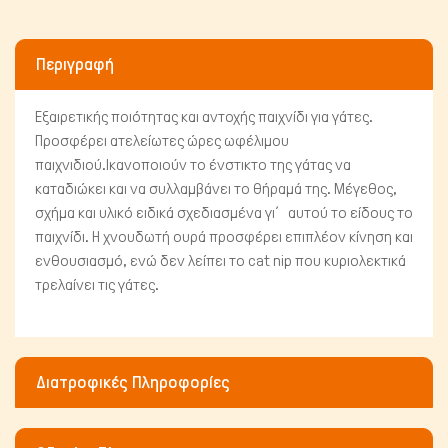
Περιγραφή
Εξαιρετικής ποιότητας και αντοχής παιχνίδι για γάτες.
Προσφέρει ατελείωτες ώρες ωφέλιμου
παιχνιδιού.Ικανοποιούν το ένστικτο της γάτας να
καταδιώκει και να συλλαμβάνει το θήραμά της. Μέγεθος,
σχήμα και υλικό ειδικά σχεδιασμένα γι΄ αυτού το είδους το
παιχνίδι. Η χνουδωτή ουρά προσφέρει επιπλέον κίνηση και
ενθουσιασμό, ενώ δεν λείπει το cat nip που κυριολεκτικά
τρελαίνει τις γάτες.
Διατροφικές Πληροφορίες
Πτηνά