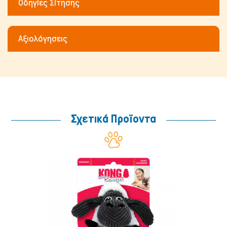
Οδηγίες Σίτησης
Αξιολόγησεις
Σχετικά Προϊοντα
Μικρά ζώα