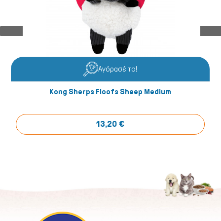
Αγόρασέ το!
Kong Sherps Floofs Sheep Medium
13,20 €
Ψάρια/Ερπετά