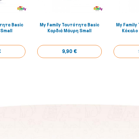
τητα Basic
My Family Ταυτότητα Basic
My Family
έ το!
Αγόρασέ το!
 Small
Καρδιά Μάυρη Small
Κόκαλο 
€
9,90 €