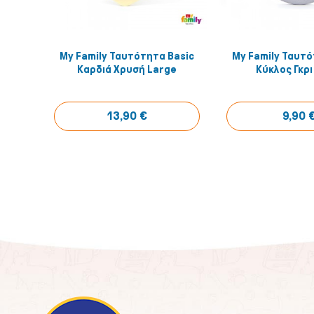
My Family Ταυτότητα Basic
My Family Ταυτό
Αγόρασέ το!
Αγόρασ
Καρδιά Χρυσή Large
Κύκλος Γκρι
13,90 €
9,90 