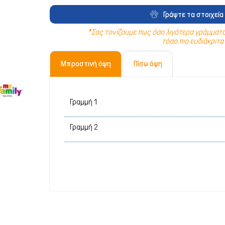
Λιχουδιές Stick
Καθαριστικά
Γράψτε τα στοιχεία 
Φυσικές Λιχουδιές
Καλλωπισμό
*Σας τονίζουμε πως όσο λιγότερα γράμματα 
τόσο πιο ευδιάκριτα 
Λουκάνικα Λιχουδιές
Μεταφοράς 
Μπροστινή όψη
Πίσω όψη
Μπισκότα Σκύλου
Μπολ & Ταΐ
Κόκκαλα Σκύλου
Κρεβατάκια 
Αντιπαρασιτ
Εκπαίδευση
Ρουχισμός
Σπίτια & Πο