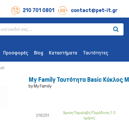
210 701 0801
contact@pet-it.gr
Προσφορές
Blog
Καταστήματα
Ταυτότητες
all
My Family Ταυτότητα Basic Κύκλος 
by My Family
ΛΙΧΟΥΔΊΕΣ ΣΚΎΛΟΥ
ΑΞΕΣΟΥΆΡ
Οδοντικής Υγιεινής
Παιχνίδια
Άμεση Παραλαβή/Παράδοση 1-3
016251
ημέρες
Λιχουδιές Επιβράβευσης
Περιλαίμια 