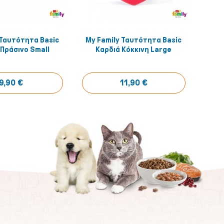
 Ταυτότητα Basic
My Family Ταυτότητα Basic
My F
Αγόρασέ το!
Αγόρασέ το!
Πράσινο Small
Καρδιά Κόκκινη Large
9,90 €
11,90 €