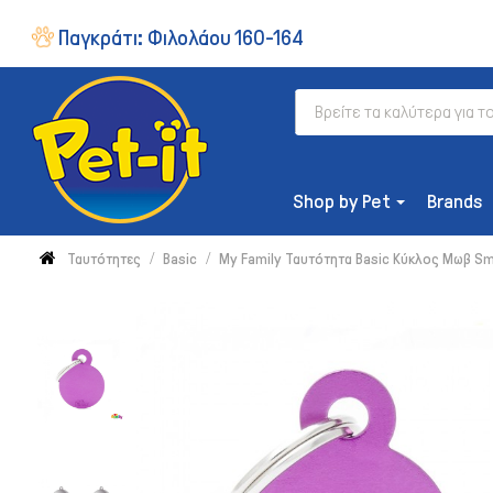
Παγκράτι:
Φιλολάου 160-164
Shop by Pet
Brands
Ταυτότητες
Basic
My Family Ταυτότητα Basic Κύκλος Μωβ Sm
ΔΙΑΤΡΟΦΉ
Ξηρή Τροφή
Συμπληρώματα & Βιταμίνες