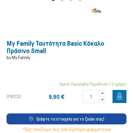
Σκύλος
My Family Ταυτότητα Basic Κόκαλο
Πράσινο Small
by My Family
Άμεση Παραλαβή/Παράδοση 1-3 ημέρες
9,90 €
016232
Γράψτε τα στοιχεία για το ζωάκι σας!
*Σας τονίζουμε πως όσο λιγότερα γράμματα και
Γάτα