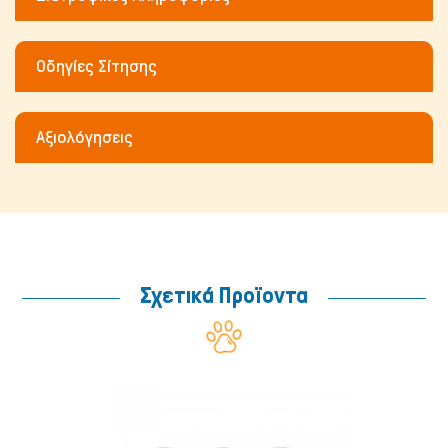
Οδηγίες Σίτησης
Αξιολόγησεις
Σχετικά Προϊοντα
Μικρά ζώα