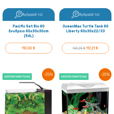
Αγόρασέ το!
Αγόρασέ το!
Ψάρια/Ερπετά
Pacific Set Bio 60
OceanMax Turtle Tank 60
Ενυδρειο 60x30x30cm
Liberty 60x30x22/33
(54L)
110,00 €
112,21 €
140,26 €
-25%
-25%
ΚΑΤΌΠΙΝ ΠΑΡΑΓΓΕΛΊΑΣ
ΚΑΤΌΠΙΝ ΠΑΡΑΓΓΕΛΊΑΣ