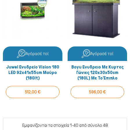
Αγόρασέ το!
Αγόρασέ το!
Juwel Ενυδρείο Vision 180
Boyu Ενυδρειο Με Κυρτες
LED 92x41x55cm Μαύρο
Γώνιες 120x30x50cm
(180lt)
(180L) Με Το Έπιπλο
512,00 €
596,00 €
Εμφανίζονται τα στοιχεία 1-40 από σύνολο 48