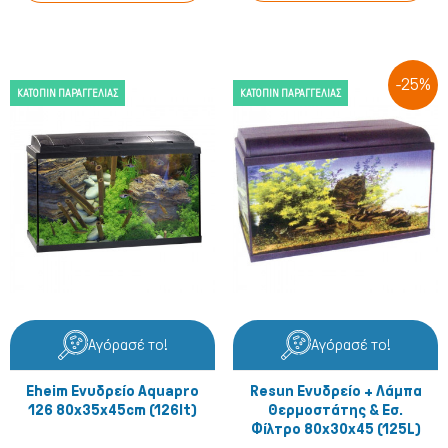
-25%
ΚΑΤΌΠΙΝ ΠΑΡΑΓΓΕΛΊΑΣ
ΚΑΤΌΠΙΝ ΠΑΡΑΓΓΕΛΊΑΣ
Αγόρασέ το!
Αγόρασέ το!
Eheim Ενυδρείο Aquapro
Resun Ενυδρείο + Λάμπα
126 80x35x45cm (126lt)
Θερμοστάτης & Εσ.
Φίλτρο 80x30x45 (125L)