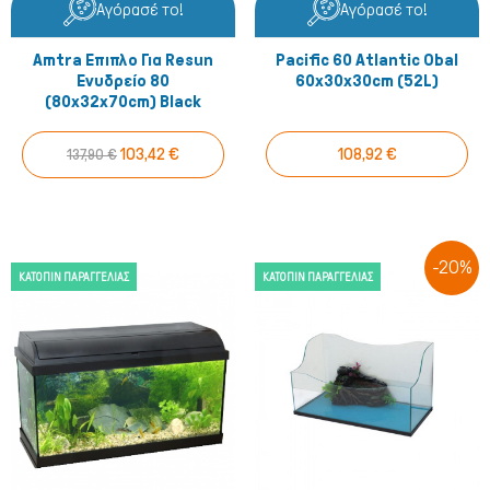
Αγόρασέ το!
Αγόρασέ το!
Amtra Eπιπλο Για Resun
Pacific 60 Atlantic Obal
Ενυδρείο 80
60x30x30cm (52L)
(80x32x70cm) Black
103,42 €
108,92 €
137,90 €
-20%
ΚΑΤΌΠΙΝ ΠΑΡΑΓΓΕΛΊΑΣ
ΚΑΤΌΠΙΝ ΠΑΡΑΓΓΕΛΊΑΣ