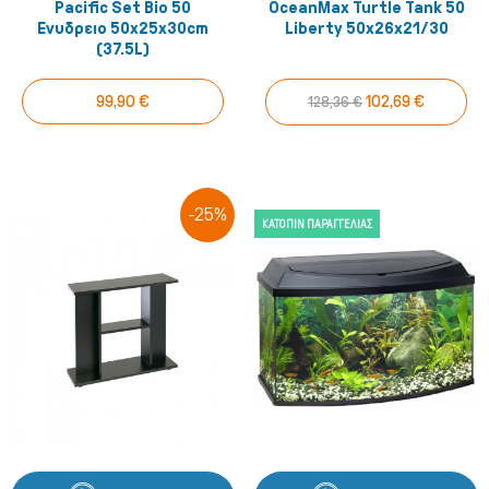
Pacific Set Bio 50
OceanMax Turtle Tank 50
Ενυδρειο 50x25x30cm
Liberty 50x26x21/30
(37.5L)
99,90 €
102,69 €
128,36 €
Μικρά ζώα
-25%
ΚΑΤΌΠΙΝ ΠΑΡΑΓΓΕΛΊΑΣ