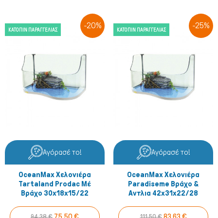
-20%
-25%
ΚΑΤΌΠΙΝ ΠΑΡΑΓΓΕΛΊΑΣ
ΚΑΤΌΠΙΝ ΠΑΡΑΓΓΕΛΊΑΣ
Αγόρασέ το!
Αγόρασέ το!
OceanMax Χελονιέρα
OceanMax Χελονιέρα
Tartaland Prodac Μέ
Paradiseme Βράχο &
Βράχο 30x18x15/22
Αντλια 42x31x22/28
75,50 €
83,63 €
94,38 €
111,50 €