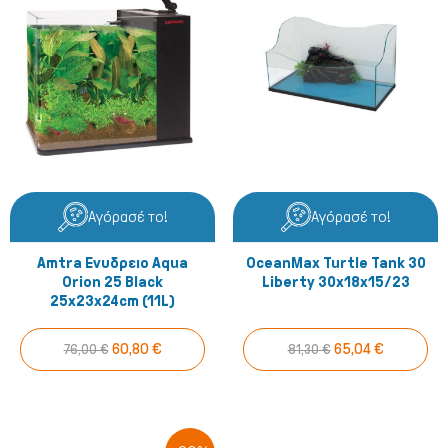
Σκύλος
Αγόρασέ το!
Αγόρασέ το!
Amtra Ενυδρειο Aqua
OceanMax Turtle Tank 30
Orion 25 Black
Liberty 30x18x15/23
25x23x24cm (11L)
60,80 €
65,04 €
76,00 €
81,30 €