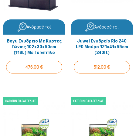
Αγόρασέ το!
Αγόρασέ το!
Boyu Ενυδρειο Με Κυρτες
Juwel Ενυδρείο Rio 240
Γώνιες 102x30x50cm
LED Μαύρο 121x41x55cm
(116L) Με Το Έπιπλο
(240lt)
476,00 €
512,00 €
ΚΑΤΌΠΙΝ ΠΑΡΑΓΓΕΛΊΑΣ
ΚΑΤΌΠΙΝ ΠΑΡΑΓΓΕΛΊΑΣ