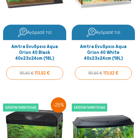
Αγόρασέ το!
Αγόρασέ το!
Amtra Ενυδρειο Aqua
Amtra Ενυδρειο Aqua
Orion 40 Black
Orion 40 White
40x23x24cm (18L)
40x23x24cm (18L)
113,92 €
113,92 €
151,90 €
151,90 €
-25%
ΚΑΤΌΠΙΝ ΠΑΡΑΓΓΕΛΊΑΣ
ΚΑΤΌΠΙΝ ΠΑΡΑΓΓΕΛΊΑΣ