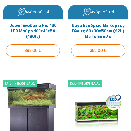
Αγόρασέ το!
Αγόρασέ το!
Juwel Ενυδρείο Rio 180
Boyu Ενυδρειο Με Κυρτες
LED Μαύρο 101x41x50
Γώνιες 80x30x50cm (92L)
(180lt)
Με Το Έπιπλο
382,00 €
392,00 €
ΚΑΤΌΠΙΝ ΠΑΡΑΓΓΕΛΊΑΣ
ΚΑΤΌΠΙΝ ΠΑΡΑΓΓΕΛΊΑΣ