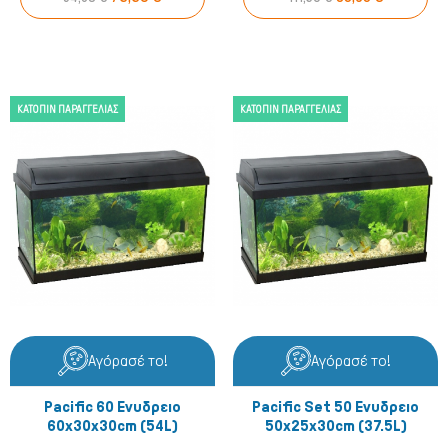
ΚΑΤΌΠΙΝ ΠΑΡΑΓΓΕΛΊΑΣ
ΚΑΤΌΠΙΝ ΠΑΡΑΓΓΕΛΊΑΣ
Πτηνά
Αγόρασέ το!
Αγόρασέ το!
Pacific 60 Ενυδρειο
Pacific Set 50 Ενυδρειο
60x30x30cm (54L)
50x25x30cm (37.5L)