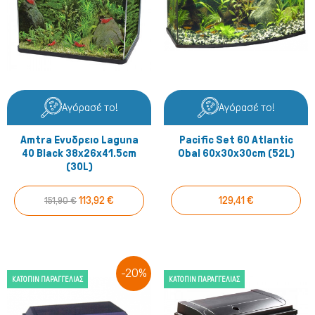
Αγόρασέ το!
Αγόρασέ το!
Amtra Ενυδρειο Laguna
Pacific Set 60 Atlantic
40 Black 38x26x41.5cm
Obal 60x30x30cm (52L)
(30L)
113,92 €
129,41 €
151,90 €
-20%
ΚΑΤΌΠΙΝ ΠΑΡΑΓΓΕΛΊΑΣ
ΚΑΤΌΠΙΝ ΠΑΡΑΓΓΕΛΊΑΣ