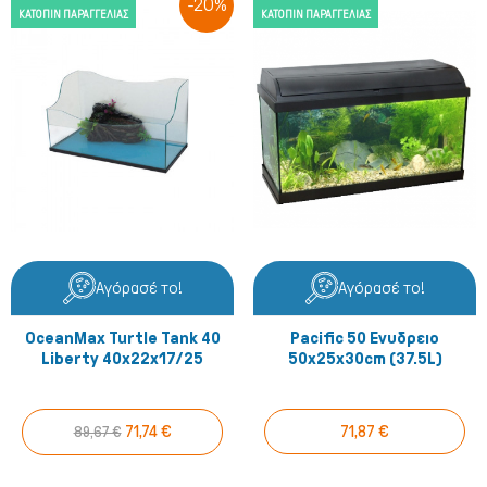
-20%
ΚΑΤΌΠΙΝ ΠΑΡΑΓΓΕΛΊΑΣ
ΚΑΤΌΠΙΝ ΠΑΡΑΓΓΕΛΊΑΣ
Αγόρασέ το!
Αγόρασέ το!
OceanMax Turtle Tank 40
Pacific 50 Ενυδρειο
Liberty 40x22x17/25
50x25x30cm (37.5L)
71,74 €
71,87 €
89,67 €
Γάτα