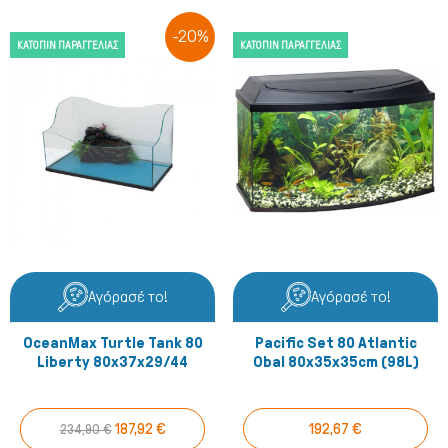
-20%
ΚΑΤΌΠΙΝ ΠΑΡΑΓΓΕΛΊΑΣ
ΚΑΤΌΠΙΝ ΠΑΡΑΓΓΕΛΊΑΣ
Αγόρασέ το!
Αγόρασέ το!
OceanMax Turtle Tank 80
Pacific Set 80 Atlantic
Liberty 80x37x29/44
Obal 80x35x35cm (98L)
187,92 €
192,67 €
234,90 €