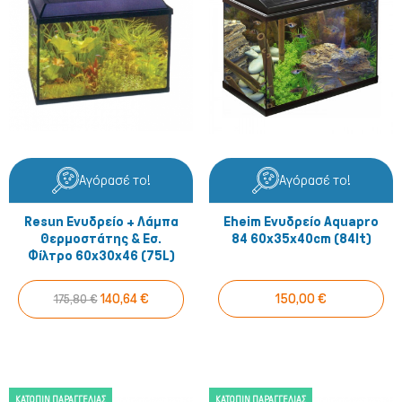
Αγόρασέ το!
Αγόρασέ το!
Resun Ενυδρείο + Λάμπα
Eheim Ενυδρείο Aquapro
Θερμοστάτης & Εσ.
84 60x35x40cm (84lt)
Φίλτρο 60x30x46 (75L)
140,64 €
150,00 €
175,80 €
ΚΑΤΌΠΙΝ ΠΑΡΑΓΓΕΛΊΑΣ
ΚΑΤΌΠΙΝ ΠΑΡΑΓΓΕΛΊΑΣ