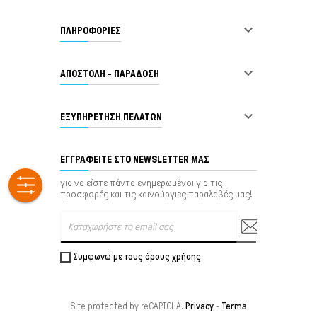

ΠΛΗΡΟΦΟΡΙΕΣ

ΑΠΟΣΤΟΛΗ - ΠΑΡΑΔΟΣΗ

ΕΞΥΠΗΡΈΤΗΣΗ ΠΕΛΑΤΏΝ
ΕΓΓΡΑΦΕΊΤΕ ΣΤΟ NEWSLETTER ΜΑΣ
για να είστε πάντα ενημερωμένοι για τις
προσφορές και τις καινούργιες παραλαβές μας!
Συμφωνώ με τους όρους χρήσης
Site protected by reCAPTCHA.
Privacy
-
Terms