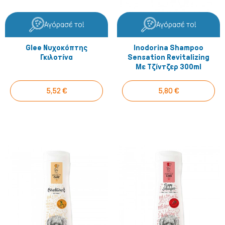
Αγόρασέ το!
Αγόρασέ το!
Glee Νυχοκόπτης
Inodorina Shampoo
Γκιλοτίνα
Sensation Revitalizing
Με Τζίντζερ 300ml
5,52 €
5,80 €