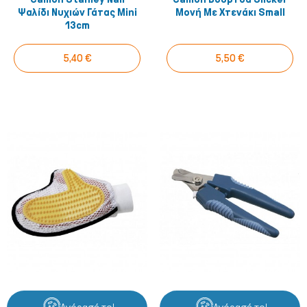
Ψαλίδι Νυχιών Γάτας Mini
Μονή Με Χτενάκι Small
13cm
5,40 €
5,50 €