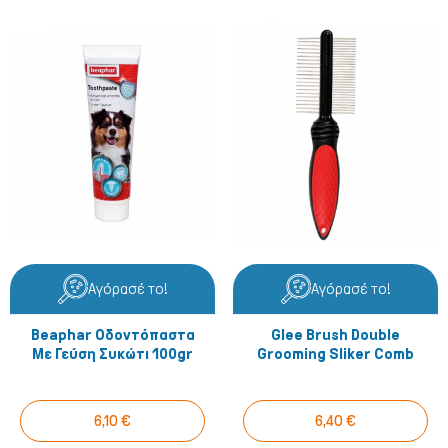
Αγόρασέ το!
Αγόρασέ το!
Beaphar Οδοντόπαστα
Glee Brush Double
Με Γεύση Συκώτι 100gr
Grooming Sliker Comb
6,10 €
6,40 €