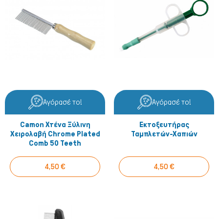
Ψάρια/Ερπετά
Αγόρασέ το!
Αγόρασέ το!
Camon Χτένα Ξύλινη
Εκτοξευτήρας
Χειρολαβή Chrome Plated
Ταμπλετών-Χαπιών
Comb 50 Teeth
4,50 €
4,50 €