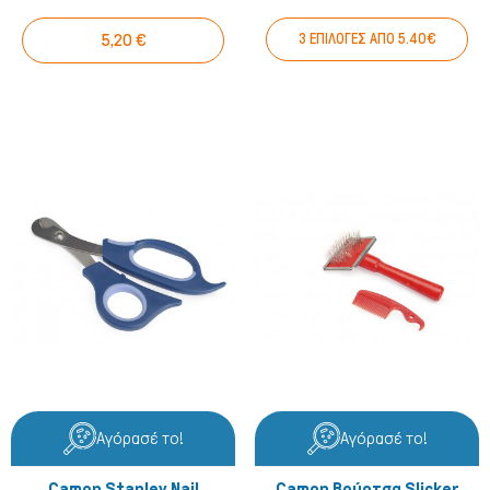
5,20 €
3 ΕΠΙΛΟΓΕΣ ΑΠΟ 5.40€
Αγόρασέ το!
Αγόρασέ το!
Camon Stanley Nail
Camon Βούρτσα Slicker