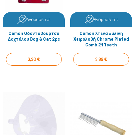
Αγόρασέ το!
Αγόρασέ το!
Camon Οδοντόβουρτσα
Camon Χτένα Ξύλινη
Δαχτύλου Dog & Cat 2pc
Χειρολαβή Chrome Plated
Comb 21 Teeth
3,30 €
3,89 €