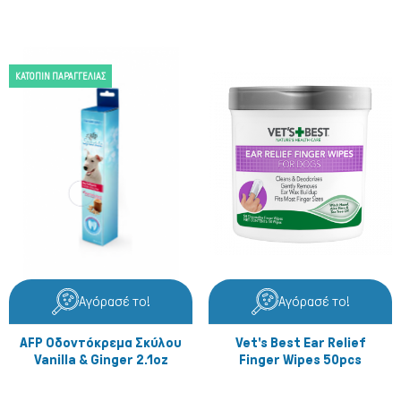
ΚΑΤΌΠΙΝ ΠΑΡΑΓΓΕΛΊΑΣ
Αγόρασέ το!
Αγόρασέ το!
AFP Οδοντόκρεμα Σκύλου
Vet's Best Ear Relief
Vanilla & Ginger 2.1oz
Finger Wipes 50pcs