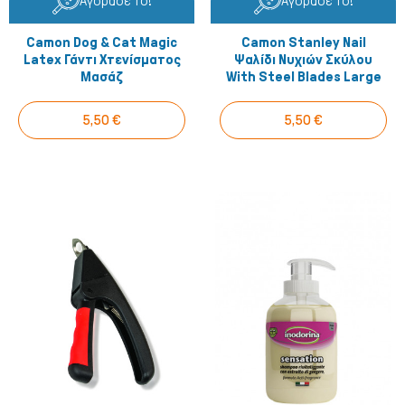
Αγόρασέ το!
Αγόρασέ το!
Camon Dog & Cat Magic
Camon Stanley Nail
Latex Γάντι Χτενίσματος
Ψαλίδι Νυχιών Σκύλου
Μασάζ
With Steel Blades Large
5,50 €
5,50 €