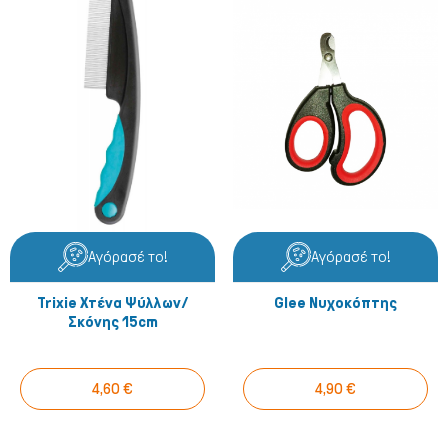
Αγόρασέ το!
Αγόρασέ το!
Trixie Χτένα Ψύλλων/
Glee Νυχοκόπτης
Σκόνης 15cm
4,60 €
4,90 €