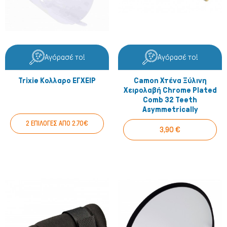
Αγόρασέ το!
Αγόρασέ το!
Trixie Κολλαρο ΕΓΧΕΙΡ
Camon Χτένα Ξύλινη
Χειρολαβή Chrome Plated
Comb 32 Teeth
Asymmetrically
Μικρά ζώα
2 ΕΠΙΛΟΓΕΣ ΑΠΟ 2.70€
3,90 €