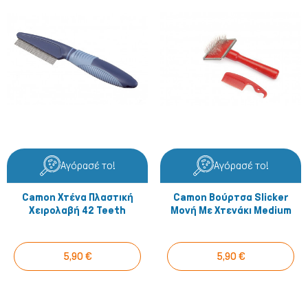
Αγόρασέ το!
Αγόρασέ το!
Camon Χτένα Πλαστική
Camon Βούρτσα Slicker
Χειρολαβή 42 Teeth
Μονή Με Χτενάκι Medium
5,90 €
5,90 €