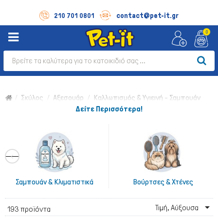
contact@pet-it.gr
210 701 0801
0
Σκύλος
Αξεσουάρ
Καλλωπισμός & Υγιεινή - Σαμπουάν
Δείτε Περισσότερα!
Σαμπουάν & Κλιματιστικά
Βούρτσες & Χτένες

Τιμή, Αύξουσα
193 προϊόντα