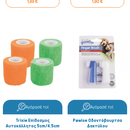
1,49 €
1,90 €
Σκύλος
Αγόρασέ το!
Αγόρασέ το!
Trixie Επίδεσμος
Pawise Οδοντόβουρτσα
Αυτοκόλλητος 5cm/4.5cm
Δακτύλου