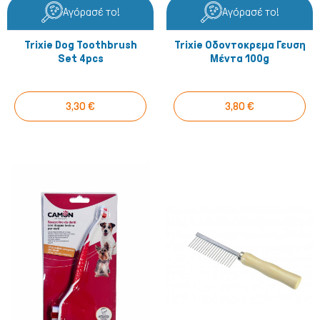
Αγόρασέ το!
Αγόρασέ το!
Trixie Dog Toothbrush
Trixie Οδοντοκρεμα Γευση
Set 4pcs
Μέντα 100g
3,30 €
3,80 €
Πτηνά