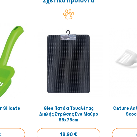
Σχετικά Προϊοντα
r Silicate
Glee Πατάκι Τουαλέτας
Cature Ant
έ το!
Αγόρασέ το!
r
Διπλής Στρώσης Eva Μαύρο
Scoop
55x75cm
€
18,90 €