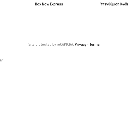
Box Now Express
Υπενθύμιση Κωδ
Site protected by reCAPTCHA.
Privacy
-
Terms