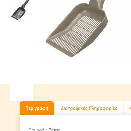
Υγρή Τροφή
Ωμή Τροφή Σκύλου
ΔΗΜΟΦΙΛΉΣ ΜΆΡΚΕΣ
Περιγραφή
Διατροφικές Πληροφορίες
Φτυαράκι Γάτας