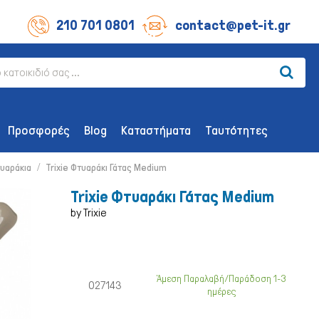
210 701 0801
contact@pet-it.gr
Προσφορές
Blog
Καταστήματα
Ταυτότητες
υαράκια
Trixie Φτυαράκι Γάτας Medium
Trixie Φτυαράκι Γάτας Medium
by Trixie
ΛΙΧΟΥΔΊΕΣ ΣΚΎΛΟΥ
ΑΞΕΣΟΥΆΡ
Οδοντικής Υγιεινής
Παιχνίδια
Άμεση Παραλαβή/Παράδοση 1-3
027143
ημέρες
Λιχουδιές Επιβράβευσης
Περιλαίμια 