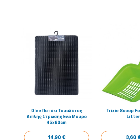
Glee Πατάκι Τουαλέτας
Trixie Scoop Fo
Αγόρασέ το!
Αγόρασ
Διπλής Στρώσης Eva Μαύρο
Litte
45x60cm
14,90 €
3,60 