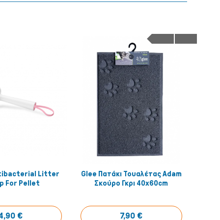
ibacterial Litter
Glee Πατάκι Τουαλέτας Adam
Ca
Αγόρασέ το!
Αγόρασέ το!
 For Pellet
Σκούρο Γκρι 40x60cm
4,90 €
7,90 €