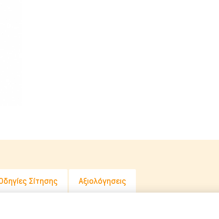
Λιχουδιές Stick
Καθαριστικά
Φυσικές Λιχουδιές
Καλλωπισμό
Λουκάνικα Λιχουδιές
Μεταφοράς 
Μπισκότα Σκύλου
Μπολ & Ταΐ
Κόκκαλα Σκύλου
Κρεβατάκια 
Αντιπαρασιτ
Εκπαίδευση
Ρουχισμός
Σπίτια & Πο
Οδηγίες Σίτησης
Αξιολόγησεις