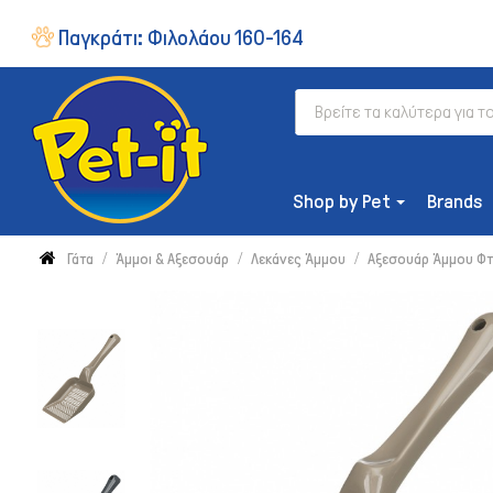
Παγκράτι:
Φιλολάου 160-164
Shop by Pet
Brands
Γάτα
Άμμοι & Αξεσουάρ
Λεκάνες Άμμου
Αξεσουάρ Άμμου Φτ
ΔΙΑΤΡΟΦΉ
Ξηρή Τροφή
Συμπληρώματα & Βιταμίνες