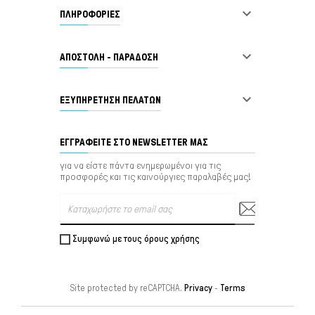

ΠΛΗΡΟΦΟΡΙΕΣ

ΑΠΟΣΤΟΛΗ - ΠΑΡΑΔΟΣΗ

ΕΞΥΠΗΡΈΤΗΣΗ ΠΕΛΑΤΏΝ
ΕΓΓΡΑΦΕΊΤΕ ΣΤΟ NEWSLETTER ΜΑΣ
για να είστε πάντα ενημερωμένοι για τις
προσφορές και τις καινούργιες παραλαβές μας!
Συμφωνώ με τους όρους χρήσης
Site protected by reCAPTCHA.
Privacy
-
Terms