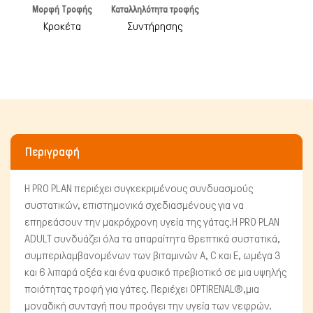
Μορφή Τροφής
Καταλληλότητα τροφής
Κροκέτα
Συντήρησης
Περιγραφή
H PRO PLAN περιέχει συγκεκριμένους συνδυασμούς
συστατικών, επιστημονικά σχεδιασμένους για να
επηρεάσουν την μακρόχρονη υγεία της γάτας.Η PRO PLAN
Πτηνά
ADULT συνδυάζει όλα τα απαραίτητα θρεπτικά συστατικά,
συμπεριλαμβανομένων των βιταμινών Α, C και Ε, ωμέγα 3
και 6 λιπαρά οξέα και ένα φυσικό πρεβιοτικό σε μια υψηλής
ποιότητας τροφή για γάτες. Περιέχει OPTIRENAL®,μια
μοναδική συνταγή που προάγει την υγεία των νεφρών.