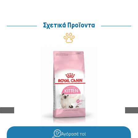
Σχετικά Προϊοντα
Ψάρια/Ερπετά
Αγόρασέ το!