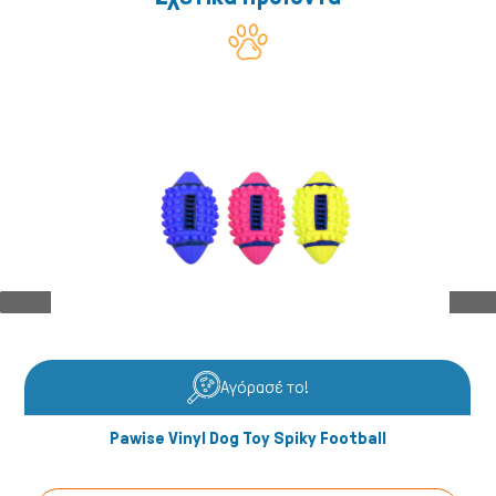
Αγόρασέ το!
Μικρά ζώα
Pawise Vinyl Dog Toy Spiky Football