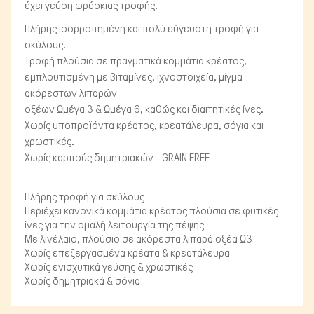
έχει γεύση φρέσκιας τροφής!
Πλήρης ισορροπημένη και πολύ εύγευστη τροφή για
σκύλους.
Τροφή πλούσια σε πραγματικά κομμάτια κρέατος,
εμπλουτισμένη με βιταμίνες, ιχνοστοιχεία, μίγμα
ακόρεστων λιπαρών
οξέων Ωμέγα 3 & Ωμέγα 6, καθώς και διαιτητικές ίνες.
Χωρίς υποπροϊόντα κρέατος, κρεατάλευρα, σόγια και
χρωστικές.
Μικρά ζώα
Χωρίς καρπούς δημητριακών - GRAIN FREE
Πλήρης τροφή για σκύλους
Περιέχει κανονικά κομμάτια κρέατος πλούσια σε φυτικές
ίνες για την ομαλή λειτουργία της πέψης
Με λινέλαιο, πλούσιο σε ακόρεστα λιπαρά οξέα Ω3
Χωρίς επεξεργασμένα κρέατα & κρεατάλευρα
Χωρίς ενισχυτικά γεύσης & χρωστικές
Χωρίς δημητριακά & σόγια