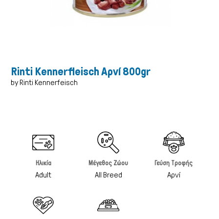
Rinti Kennerfleisch Αρνί 800gr
by Rinti Kennerfeisch
Ηλικία
Μέγεθος Ζώου
Γεύση Τροφής
Γάτα
Adult
All Breed
Αρνί