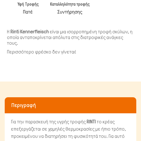
Υφή Τροφής
Καταλληλότητα τροφής
Πατέ
Συντήρησης
Η
Rinti Kennerfleisch
είναι μια ισορροπημένη τροφή σκύλων, η
οποία ανταποκρίνεται απόλυτα στις διατροφικές ανάγκες
τους.
Περισσότερο φρέσκο δεν γίνεται!
Πτηνά
Περιγραφή
Για την παρασκευή της υγρής τροφής
RINTI
το κρέας
επεξεργάζεται σε χαμηλές θερμοκρασίες με ήπιο τρόπο,
προκειμένου να διατηρήσει τη φυσικότητά του. Για αυτό