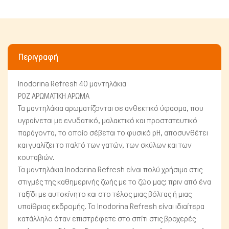
Περιγραφή
Inodorina Refresh 40 μαντηλάκια
ΡΟΖ ΑΡΩΜΑΤΙΚΗ ΑΡΩΜΑ
Τα μαντηλάκια αρωματίζονται σε ανθεκτικό ύφασμα, που
υγραίνεται με ενυδατικό, μαλακτικό και προστατευτικό
Πτηνά
παράγοντα, το οποίο σέβεται το φυσικό pH, αποσυνθέτει
και γυαλίζει το παλτό των γατών, των σκύλων και των
κουταβιών.
Τα μαντηλάκια Inodorina Refresh είναι πολύ χρήσιμα στις
στιγμές της καθημερινής ζωής με το ζώο μας: πριν από ένα
ταξίδι με αυτοκίνητο και στο τέλος μιας βόλτας ή μιας
υπαίθριας εκδρομής. Το Inodorina Refresh είναι ιδιαίτερα
κατάλληλο όταν επιστρέφετε στο σπίτι στις βροχερές