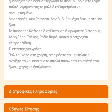
ημέρες επειδή εξουδετερώνει τα άοσμο μόρια στο υγρό
παλτό, αφήνοντας τα μαλλιά καθαρισμένα και
αρωματισμένα.
Δεν αλκοόλ. Δεν Paraben. Δεν SLS. Δεν έχει δοκιμαστεί σε
ζώα.
Το Inodorina Refresh διατίθεται σε 6 αρώματα: Citronella,
Αλόη Βέρα, Τάλκης, Ρόδο Νερό, Λευκό Μόσχος και
Μικρά ζώα
Χλωροεξιδίνη.
Συστάσεις για χρήση:
Πολύ εύκολο στη χρήση, αφαιρέστε τα μαντηλάκια,
ανοίξτε το και σκουπίστε απαλά πάνω από το παλτό του
ζώου, χωρίς να ξεπλένετε.
Διατροφικές Πληροφορίες
Οδηγίες Σίτησης