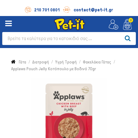
contact@pet-it.gr
210 701 0801
0
Γάτα
Διατροφή
Υγρή Τροφή
Φακελάκια Γάτας
Applaws Pouch Jelly Κοτόπουλο με Βοδινό 70gr
Σκύλος