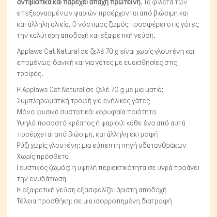
αντιβιοτικά και παρέχει άπαχη πρωτεΐνη
. Τα φιλέτα των
επεξεργασμένων ψαριών προέρχονται από βιώσιμη και
κατάλληλη αλιεία. Ο νόστιμος ζωμός προσφέρει στις γάτες
την καλύτερη αποδοχή και εξαιρετική γεύση.
Applaws Cat Natural σε ζελέ 70 g είναι χωρίς γλουτένη και
επομένως ιδανική και για γάτες με ευαισθησίες στις
τροφές.
Η Applaws Cat Natural σε ζελέ 70 g με μια ματιά:
Συμπληρωματική τροφή για ενήλικες γάτες
Μικρά ζώα
Μόνο φυσικά συστατικά: κορυφαία ποιότητα
Υψηλό ποσοστό κρέατος ή ψαριού: κάθε ένα από αυτά
προέρχεται από βιώσιμη, κατάλληλη εκτροφή
Ρύζι χωρίς γλουτένη: μια εύπεπτη πηγή υδατανθράκων
Χωρίς πρόσθετα
Γευστικός ζωμός: η υψηλή περιεκτικότητα σε υγρά προάγει
την ενυδάτωση
Η εξαιρετική γεύση εξασφαλίζει άριστη αποδοχή
Τέλεια προσθήκη: σε μια ισορροπημένη διατροφή