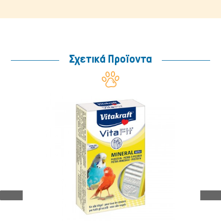
Μικρά ζώα
Σχετικά Προϊοντα
Ψάρια/Ερπετά