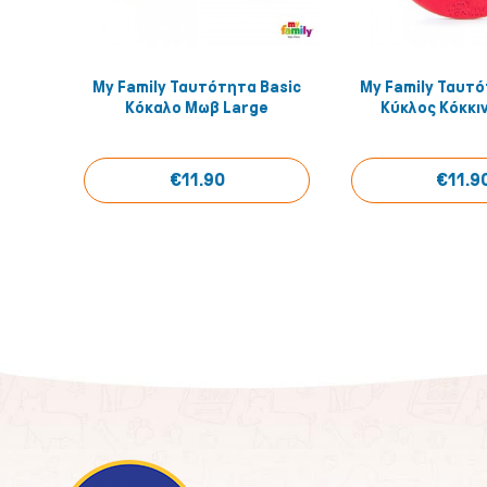
My Family Ταυτότητα Basic
My Family Ταυτό
Quick View
Quick
Κόκαλο Μωβ Large
Κύκλος Κόκκι
€11.90
€11.9