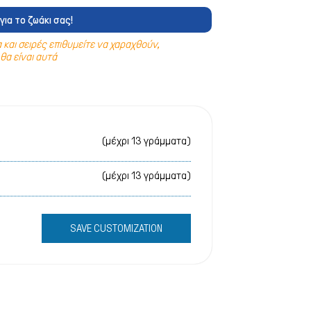
 & Υγιεινή
για το ζωάκι σας!
 & Υγιεινή
και σειρές επιθυμείτε να χαραχθούν,
θα είναι αυτά
& Ταξιδίου
στρες
& Φωλιές
(μέχρι 13 γράμματα)
ικά Σκύλου
(μέχρι 13 γράμματα)
SAVE CUSTOMIZATION
ρτάκια