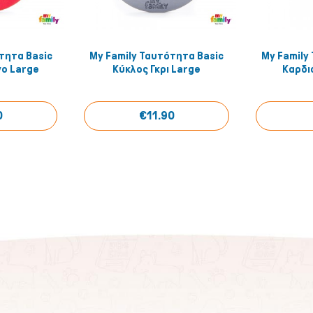
τητα Basic
My Family Ταυτότητα Basic
My Family
 View
Quick View
νο Large
Κύκλος Γκρι Large
Καρδι
0
€11.90