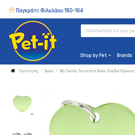
Παγκράτι:
Φιλολάου 160-164
Shop by Pet
Brands
Ταυτότητες
Basic
My Family Ταυτότητα Basic Καρδιά Πράσινη
ΔΙΑΤΡΟΦΉ
Ξηρή Τροφή
Συμπληρώματα & Βιταμίνες