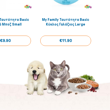
 Ταυτότητα Basic
My Family Ταυτότητα Basic
My F
Quick View
Quick View
ά Μπεζ Small
Κύκλος Γαλάζιος Large
€9.90
€11.90