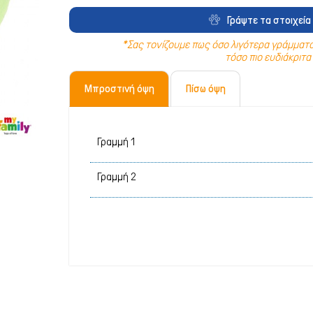
Λιχουδιές Stick
Καθαριστικά
Γράψτε τα στοιχεία 
Φυσικές Λιχουδιές
Καλλωπισμός
*Σας τονίζουμε πως όσο λιγότερα γράμματα 
τόσο πιο ευδιάκριτα 
Λουκάνικα Λιχουδιές
Μεταφοράς 
Μπροστινή όψη
Πίσω όψη
Μπισκότα Σκύλου
Μπολ & Ταΐ
Κόκκαλα Σκύλου
Κρεβατάκια 
Αντιπαρασιτ
Εκπαίδευση
Ρουχισμός
Σπίτια & Πο