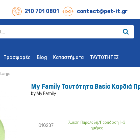
210 701 0801
contact@pet-it.gr
Προσφορές
Blog
Καταστήματα
ΤΑΥΤΟΤΗΤΕΣ
 Large
My Family Ταυτότητα Basic Καρδιά Π
by My Family
ΛΙΧΟΥΔΊΕΣ ΣΚΎΛΟΥ
ΑΞΕΣΟΥΆΡ
Οδοντικής Υγιεινής
Παιχνίδια
Άμεση Παραλαβή/Παράδοση 1-3
016237
ημέρες
Λιχουδιές Επιβράβευσης
Περιλαίμια 