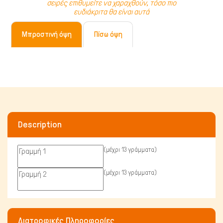
σειρές επιθυμείτε να χαραχθούν, τόσο πιο
Γάτα
ευδιάκριτα θα είναι αυτά
Μπροστινή όψη
Πίσω όψη
Description
(μέχρι 13 γράμματα)
(μέχρι 13 γράμματα)
Πτηνά
Διατροφικές Πληροφορίες