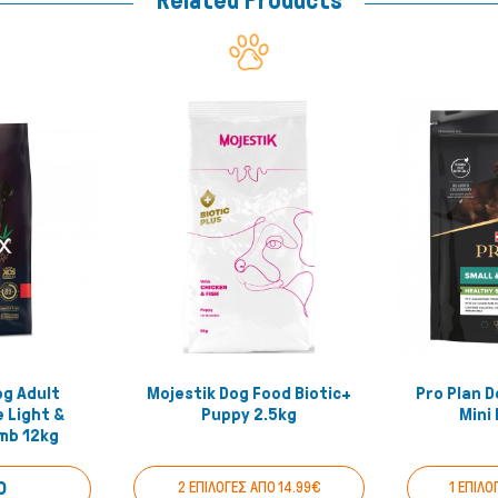
Related Products
og Adult
Mojestik Dog Food Biotic+
Pro Plan D
 View
Quick View
 Light &
Puppy 2.5kg
Mini
amb 12kg
0
2 ΕΠΙΛΟΓΕΣ ΑΠΟ 14.99€
1 ΕΠΙΛΟ