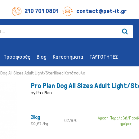
210 701 0801
contact@pet-it.gr
Προσφορές
Blog
Καταστήματα
ΤΑΥΤΟΤΗΤΕΣ
 Dog All Sizes Adult Light/Sterilised Κοτόπουλο
Pro Plan Dog All Sizes Adult Light/S
by Pro Plan
ΛΙΧΟΥΔΊΕΣ ΣΚΎΛΟΥ
ΑΞΕΣΟΥΆΡ
3kg
Άμεση Παραλαβή/Παρά
Οδοντικής Υγιεινής
Παιχνίδια
027970
ημέρες
€9,67 /kg
Λιχουδιές Επιβράβευσης
Περιλαίμια 