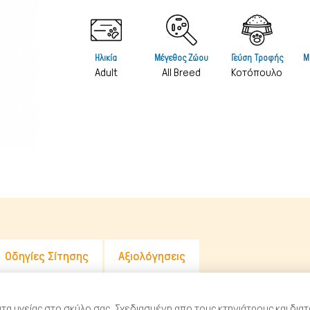
Λιχουδιές Stick
Καθαριστικά
Φυσικές Λιχουδιές
Καλλωπισμός
Ηλικία
Μέγεθος Ζώου
Γεύση Τροφής
Μ
Λουκάνικα Λιχουδιές
Μεταφοράς 
Adult
All Breed
Κοτόπουλο
Μπισκότα Σκύλου
Μπολ & Ταΐ
Κόκκαλα Σκύλου
Κρεβατάκια 
Αντιπαρασιτ
Εκπαίδευση
Ρουχισμός
Σπίτια & Πο
Οδηγίες Σίτησης
Αξιολόγησεις
α υγείας στο σκύλο σας. Σχεδιασμένη απο τους κτηνιάτρους και διατ