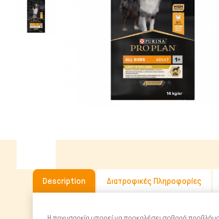
Υγρή Τροφή
Ωμή Τροφή Σκύλου
ΔΗΜΟΦΙΛΉΣ ΜΆΡΚΕΣ
Description
Διατροφικές Πληροφορίες
Η παχυσαρκία μπορεί να προκαλέσει σοβαρά προβλήματ