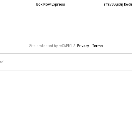
Box Now Express
Υπενθύμιση Κωδ
Site protected by reCAPTCHA.
Privacy
-
Terms