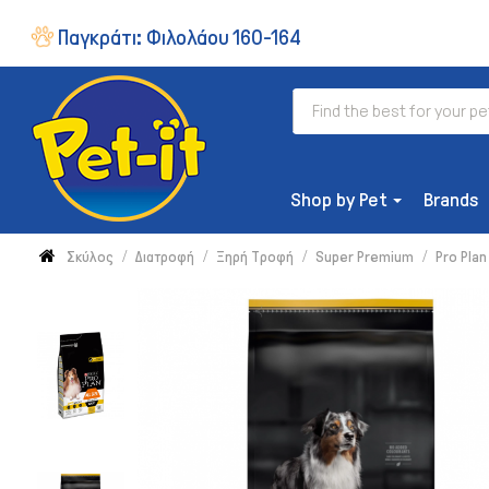
Παγκράτι:
Φιλολάου 160-164
Shop by Pet
Brands
Σκύλος
Διατροφή
Ξηρή Τροφή
Super Premium
Pro Plan
ΔΙΑΤΡΟΦΉ
Ξηρή Τροφή
Συμπληρώματα & Βιταμίνες