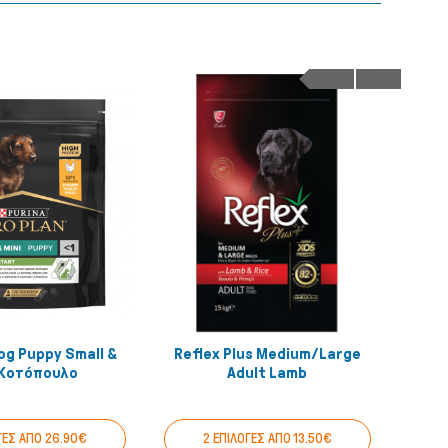
og Puppy Small &
Reflex Plus Medium/Large
Pro
Quick View
Quick View
 Κοτόπουλο
Adult Lamb
Mini
ΓΕΣ ΑΠΟ 26.90€
2 ΕΠΙΛΟΓΕΣ ΑΠΟ 13.50€