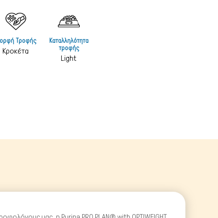
 & Υγιεινή
 & Υγιεινή
ορφή Τροφής
Καταλληλότητα
& Ταξιδίου
τροφής
Κροκέτα
Light
στρες
& Φωλιές
ικά Σκύλου
ρτάκια
ροφολόγους μας, η Purina PRO PLAN® with OPTIWEIGHT,