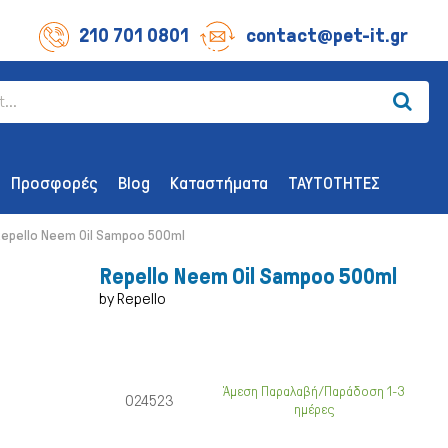
210 701 0801
contact@pet-it.gr
Προσφορές
Blog
Καταστήματα
ΤΑΥΤΟΤΗΤΕΣ
Repello Neem Oil Sampoo 500ml
Repello Neem Oil Sampoo 500ml
by Repello
ΛΙΧΟΥΔΊΕΣ ΣΚΎΛΟΥ
ΑΞΕΣΟΥΆΡ
Οδοντικής Υγιεινής
Παιχνίδια
Άμεση Παραλαβή/Παράδοση 1-3
024523
ημέρες
Λιχουδιές Επιβράβευσης
Περιλαίμια 