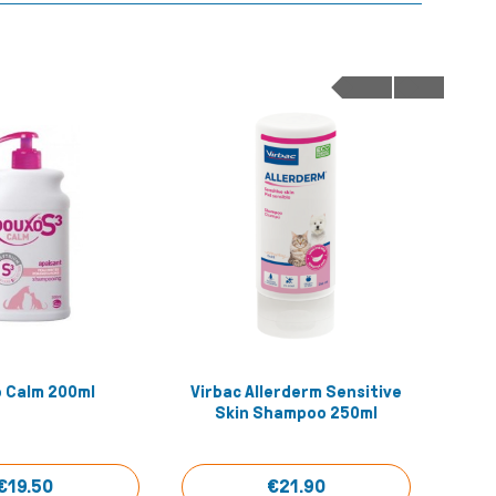
 Calm 200ml
Virbac Allerderm Sensitive
Vir
Quick View
Quick View
Skin Shampoo 250ml
€19.50
€21.90