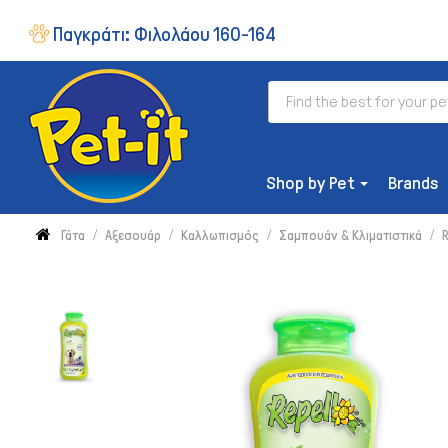
Παγκράτι:
Φιλολάου 160-164
Shop by Pet
Brands
Γάτα
Αξεσουάρ
Καλλωπισμός
Σαμπουάν & Κλιματιστικά
ΔΙΑΤΡΟΦΉ
Ξηρή Τροφή
Συμπληρώματα & Βιταμίνες