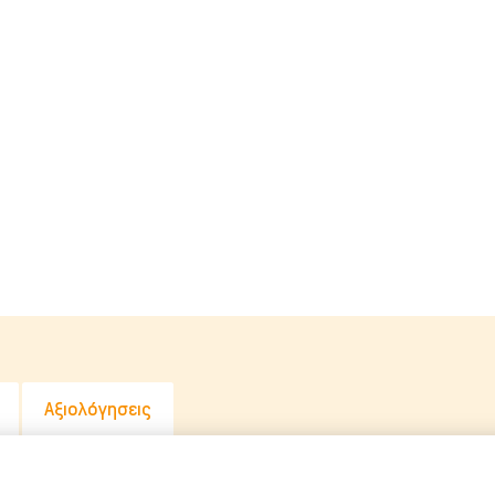
Λιχουδιές Stick
Καθαριστικά
Φυσικές Λιχουδιές
Καλλωπισμός
Λουκάνικα Λιχουδιές
Μεταφοράς 
Μπισκότα Σκύλου
Μπολ & Ταΐ
Κόκκαλα Σκύλου
Κρεβατάκια 
Αντιπαρασιτ
Εκπαίδευση
Ρουχισμός
Σπίτια & Πο
Αξιολόγησεις