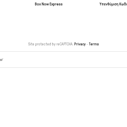
Box Now Express
Υπενθύμιση Κωδ
Site protected by reCAPTCHA.
Privacy
-
Terms