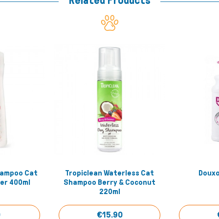
Related Products
hampoo Cat
Tropiclean Waterless Cat
Douxo
 View
Quick View
mer 400ml
Shampoo Berry & Coconut
220ml
0
€15.90