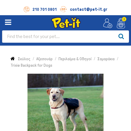
contact@pet-it.gr
210 701 0801
0
Σκύλος
Αξεσουάρ
Περιλαίμια & Οδηγοί
Σαμαράκια
Trixie Backpack for Dogs
Σκύλος