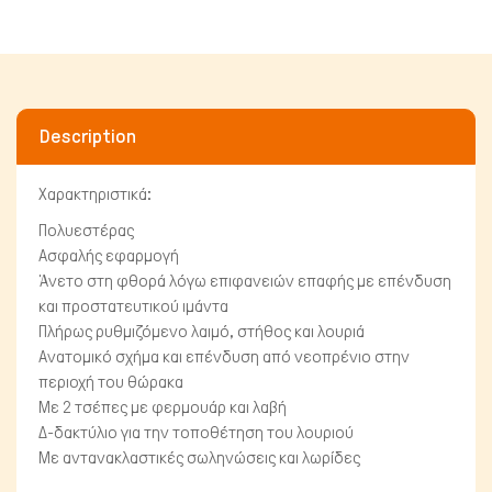
Description
Χαρακτηριστικά:
Πτηνά
Πολυεστέρας
Ασφαλής εφαρμογή
Άνετο στη φθορά λόγω επιφανειών επαφής με επένδυση
και προστατευτικού ιμάντα
Πλήρως ρυθμιζόμενο λαιμό, στήθος και λουριά
Ανατομικό σχήμα και επένδυση από νεοπρένιο στην
περιοχή του θώρακα
Με 2 τσέπες με φερμουάρ και λαβή
Δ-δακτύλιο για την τοποθέτηση του λουριού
Με αντανακλαστικές σωληνώσεις και λωρίδες