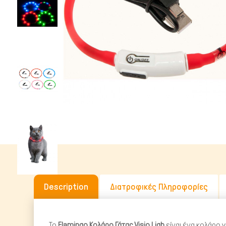
Υγρή Τροφή
Ωμή Τροφή Σκύλου
ΔΗΜΟΦΙΛΉΣ ΜΆΡΚΕΣ
Description
Διατροφικές Πληροφορίες
To
Flamingo Κολάρο Γάτας Visio Ligh
είναι ένα κολάρο 