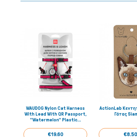
WAUDOG Nylon Cat Harness
ActionLab Κεντη
Quick View
Quick
With Lead With QR Passport,
Γάτας Sia
"Watermelon" Plastic...
€19.60
€8.5