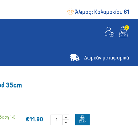
Άλιμος:
Καλαμακίου 61
0
Δωρεάν μεταφορικά
Red 35cm
δοση 1-3
€11.90
& Οδηγοί