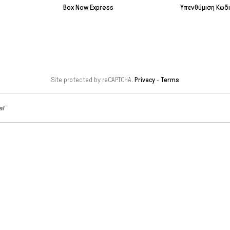
Box Now Express
Υπενθύμιση Κωδ
Site protected by reCAPTCHA.
Privacy
-
Terms