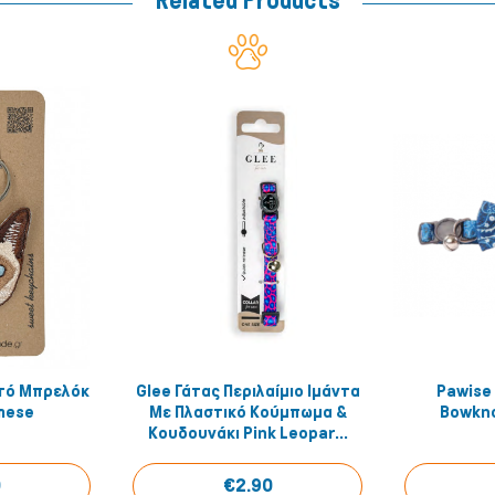
Related Products
τό Μπρελόκ
Glee Γάτας Περιλαίμιο Ιμάντα
Pawise
 View
Quick View
mese
Με Πλαστικό Κούμπωμα &
Bowkn
Κουδουνάκι Pink Leopar...
0
€2.90