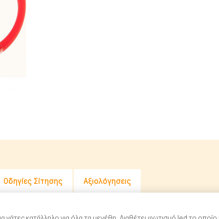
Λιχουδιές Stick
Καθαριστικά
Φυσικές Λιχουδιές
Καλλωπισμός
Λουκάνικα Λιχουδιές
Μεταφοράς 
Μπισκότα Σκύλου
Μπολ & Ταΐ
Κόκκαλα Σκύλου
Κρεβατάκια 
Αντιπαρασιτ
Εκπαίδευση
Ρουχισμός
Σπίτια & Πο
Οδηγίες Σίτησης
Αξιολόγησεις
για γάτες κατάλληλο για όλα τα μεγέθη. Διαθέτει φωτισμό led το οπο