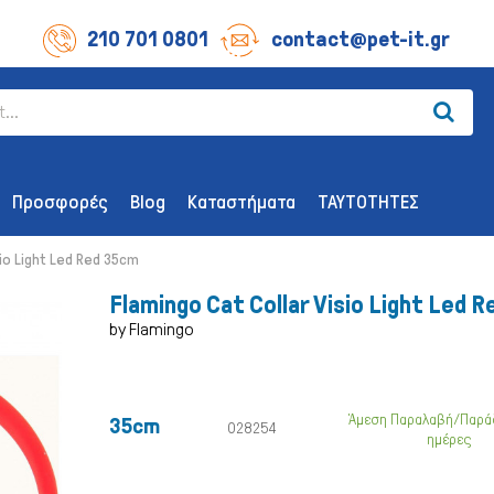
210 701 0801
contact@pet-it.gr
Προσφορές
Blog
Καταστήματα
ΤΑΥΤΟΤΗΤΕΣ
sio Light Led Red 35cm
Flamingo Cat Collar Visio Light Led 
by Flamingo
ΛΙΧΟΥΔΊΕΣ ΣΚΎΛΟΥ
ΑΞΕΣΟΥΆΡ
Άμεση Παραλαβή/Παρά
35cm
Οδοντικής Υγιεινής
Παιχνίδια
028254
ημέρες
Λιχουδιές Επιβράβευσης
Περιλαίμια 