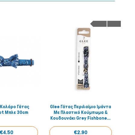
 Κολάρο Γάτας
Glee Γάτας Περιλαίμιο Ιμάντα
Acti
Quick View
Quick View
ot Μπλε 30cm
Με Πλαστικό Κούμπωμα &
Κουδουνάκι Grey Fishbone...
€4.50
€2.90