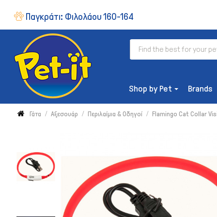
Παγκράτι:
Φιλολάου 160-164
Shop by Pet
Brands
Γάτα
Αξεσουάρ
Περιλαίμια & Οδηγοί
Flamingo Cat Collar Vi
ΔΙΑΤΡΟΦΉ
Ξηρή Τροφή
Συμπληρώματα & Βιταμίνες