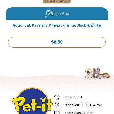
Quick View
ActionLab Κεντητό Μπρελόκ Γάτας Black & White
€8.50
2107010801
Φιλολάου 160-164, Αθήνα
contact@pet-it.gr