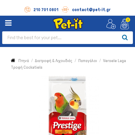
contact@pet-it.gr
210 701 0801
0
Πτηνά
Διατροφή & Λιχουδιές
Παπαγάλοι
Versele Laga
Τροφή Cockatiels
Σκύλος