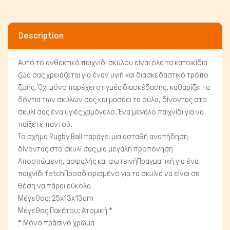
Description
Αυτό το ανθεκτικό παιχνίδι σκύλου είναι όλα τα κατοικίδια
ζώα σας χρειάζεται για έναν υγιή και διασκεδαστικό τρόπο
ζωής. Όχι μόνο παρέχει στιγμές διασκέδασης, καθαρίζει τα
Πτηνά
δόντια των σκύλων σας και μασάει τα ούλα, δίνοντας στο
σκυλί σας ένα υγιές χαμόγελο. Ένα μεγάλο παιχνίδι για να
παίξετε παντού.
Το σχήμα Rugby Ball παράγει μια ασταθή αναπήδηση
δίνοντας στο σκυλί σας μια μεγάλη προπόνηση
Αποσπώμενη, ασφαλής και φωτεινήΠραγματική για ένα
παιχνίδι fetchΠροσδιορισμένο για τα σκυλιά να είναι σε
θέση να πάρει εύκολα
Μέγεθος: 25x13x13cm
Μέγεθος Πακέτου: Ατομική *
* Μόνο πράσινο χρώμα