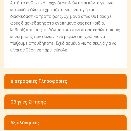
Αυτό το ανθεκτικό παιχνίδι σκυλιών είναι πάντα για ενα
κατοικίδιο ζώο οτι χρειάζεται για ενα υγιή και
διασκεδαστικό τρόπο ζωής. Όχι μόνο απλα θα Παραίχει
Μικρά ζώα
ώρες διασκέδασης στο αγαπημενο σας κατικοιδιο.
Καθαρίζει επίσης τα δόντια του σκυλου σας καθώς επισεις
κανει μασάζ των ούλων, Ένα μεγάλο παιχνίδι για να
παίξουμε οπουδήποτε. Σχεδιασμένο για τα σκυλιά για να
είναι σε θέση να πάρει εύκολα
Διατροφικές Πληροφορίες
Οδηγίες Σίτησης
Αξιολόγησεις
Fish/Reptiles