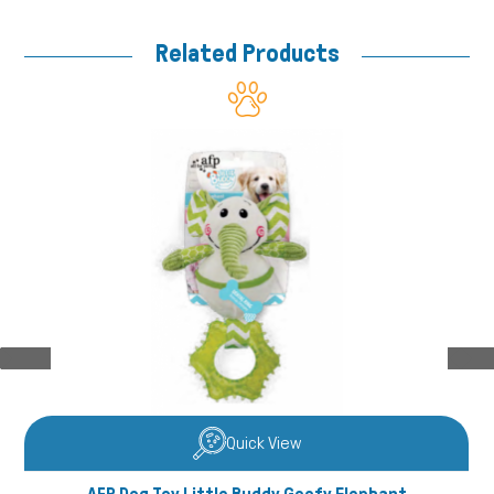
Related Products
Μικρά ζώα
Quick View
Fish/Reptiles
AFP Dog Toy Little Buddy Goofy Elephant